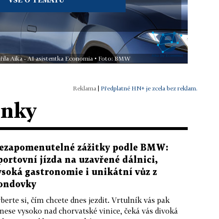
řila Aika - AI asistentka Economia • Foto: BMW
|
Předplatné HN+ je zcela bez reklam.
ánky
ezapomenutelné zážitky podle BMW:
portovní jízda na uzavřené dálnici,
ysoká gastronomie i unikátní vůz z
ondovky
berte si, čím chcete dnes jezdit. Vrtulník vás pak
nese vysoko nad chorvatské vinice, čeká vás divoká