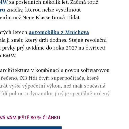
MW
za posledních několik let. Začíná totiž
éru
značky, kterou nelze vystihnout
ením než Neue Klasse (nová třída).
sátých letech
automobilku z Mnichova
a jí směr, který drží dodnes. Stejně revoluční
ož prvky prý uvidíme do roku 2027 na čtyřiceti
ch BMW.
 architektura v kombinaci s novou softwarovou
řečeno, iX3 řídí čtyři superpočítače, které
rát vyšší výpočetní výkon, než mají současná
ídí pohon a dynamiku, jiný je speciálně určený
VÁ VÁM JEŠTĚ 80 % ČLÁNKU