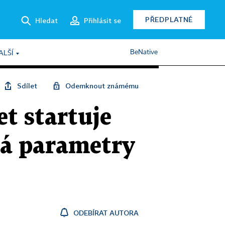
PŘEDPLATNÉ
Hledat
Přihlásit se
BeNative
ALŠÍ
Sdílet
Odemknout známému
t startuje
Má parametry
ODEBÍRAT AUTORA