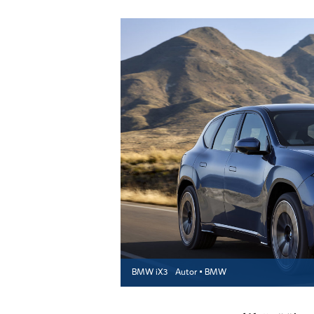
BMW iX3
Autor ▪
BMW