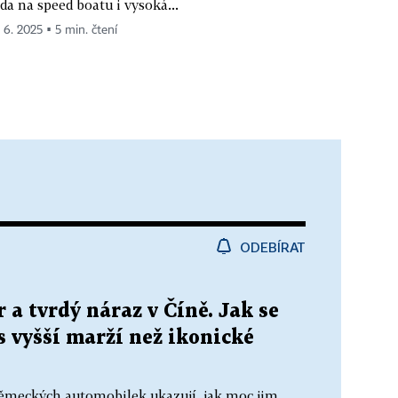
zda na speed boatu i vysoká...
. 6. 2025 ▪ 5 min. čtení
ODEBÍRAT
 a tvrdý náraz v Číně. Jak se
s vyšší marží než ikonické
německých automobilek ukazují, jak moc jim