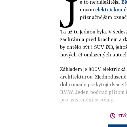
J
e to nejdůležitější
B
novou
elektrickou 
příznačnějším označ
Ta už tu jednou byla. V šede
zachránila před krachem a dal
by chtělo být i SUV iX3, jeh
nových či omlazených aute
Základem je 800V elektrická
architekturou. Zjednodušeně 
dohromady poskytují dvacetk
BMW. Jeden počítač přitom ř
pro asistenční systémy.
ZBÝ