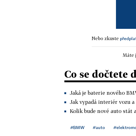
Nebo zkuste
předpla
Máte j
Co se dočtete 
Jaká je baterie nového BMW
Jak vypadá interiér vozu a
Kolik bude nové auto stát a
#BMW
#auto
#elektromo