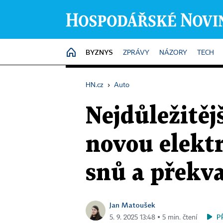
BYZNYS
HOME
ZPRÁVY
NÁZORY
TECH
HN.cz
›
Auto
Nejdůležitěj
novou elekt
snů a překv
Jan Matoušek
P
5. 9. 2025 13:48 ▪ 5 min. čtení