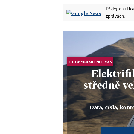
Přidejte si H
zprávách.
ODEMYKÁME PRO VÁS
Elektrif
středně v
Data, čísla, konte