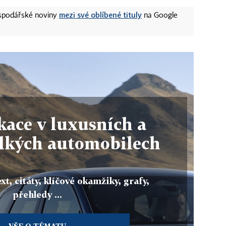
mezi své oblíbené tituly
ospodářské noviny
na Google
ikace v luxusních a
elkých automobilech
xt, citáty, klíčové okamžiky, grafy,
přehledy ...
VŠE O TÉMATU