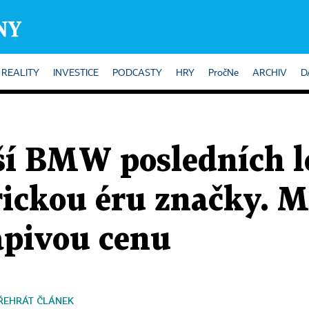
REALITY
INVESTICE
PODCASTY
HRY
PročNe
ARCHIV
D
ší BMW posledních le
rickou éru značky. 
apivou cenu
ŘEHRÁT ČLÁNEK