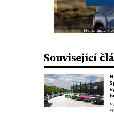
Přehled tématu vytvo
Související čl
N
S
v
b
Vy
vy