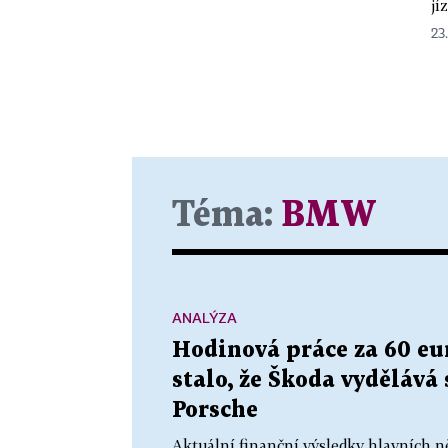
jí
23
Téma:
BMW
ANALÝZA
Hodinová práce za 60 eur
stalo, že Škoda vydělává 
Porsche
Aktuální finanční výsledky hlavních 