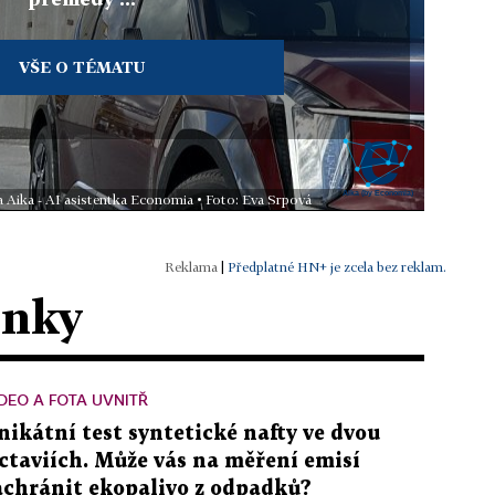
VŠE O TÉMATU
a Aika - AI asistentka Economia • Foto: Eva Srpová
|
Předplatné HN+ je zcela bez reklam.
ánky
DEO A FOTA UVNITŘ
nikátní test syntetické nafty ve dvou
ctaviích. Může vás na měření emisí
achránit ekopalivo z odpadků?