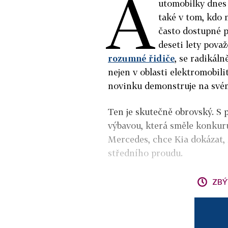
A
utomobilky dnes 
také v tom, kdo 
často dostupné p
deseti lety pova
rozumné řidiče
, se radikál
nejen v oblasti elektromobili
novinku demonstruje na svém
Ten je skutečně obrovský. S 
výbavou, která směle konku
Mercedes, chce Kia dokázat, ž
středního proudu.
ZBÝ