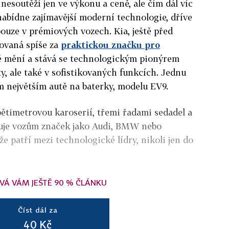
nesoutěží jen ve výkonu a ceně, ale čím dál víc
nabídne zajímavější moderní technologie, dříve
ouze v prémiových vozech. Kia, ještě před
žovaná spíše za
praktickou značku pro
ně mění a stává se technologickým pionýrem
ty, ale také v sofistikovaných funkcích. Jednu
 největším autě na baterky, modelu EV9.
pětimetrovou karoserií, třemi řadami sedadel a
ruje vozům značek jako Audi, BMW nebo
e patří mezi technologické lídry, nikoli jen do
VÁ VÁM JEŠTĚ 90 % ČLÁNKU
Číst dál za
40 Kč