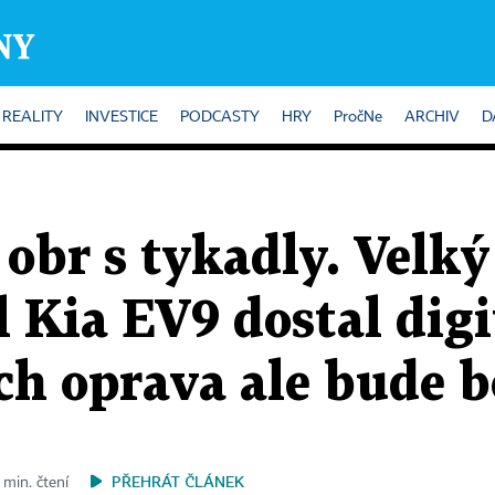
REALITY
INVESTICE
PODCASTY
HRY
PročNe
ARCHIV
D
obr s tykadly. Velk
 Kia EV9 dostal digi
ich oprava ale bude b
PŘEHRÁT ČLÁNEK
 min. čtení