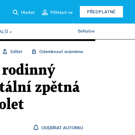
PŘEDPLATNÉ
Hledat
Přihlásit se
BeNative
ALŠÍ
Sdílet
Odemknout známému
ý rodinný
tální zpětná
olet
ODEBÍRAT AUTORKU