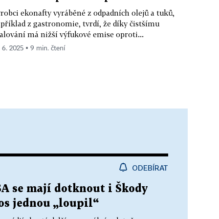
robci ekonafty vyráběné z odpadních olejů a tuků,
příklad z gastronomie, tvrdí, že díky čistšímu
alování má nižší výfukové emise oproti...
. 6. 2025 ▪ 9 min. čtení
ODEBÍRAT
A se mají dotknout i Škody
tos jednou „loupil“