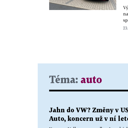
Vý
na
sp
23
Téma:
auto
Jahn do VW? Změny v US
Auto, koncern už v ní le