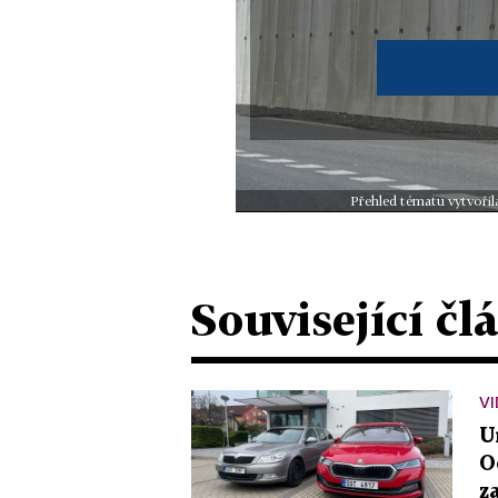
Přehled tématu vytvořil
Související čl
VI
U
O
z