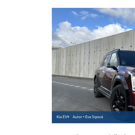
Kia EV9
Autor ▪
Eva Srpová