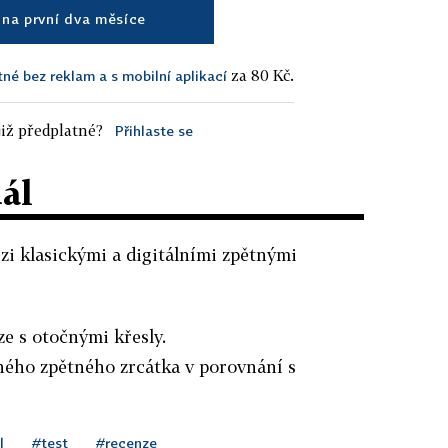
na první dva měsíce
za 80 Kč.
tné bez reklam a s mobilní aplikací
iž předplatné?
Přihlaste se
dál
ezi klasickými a digitálními zpětnými
ze s otočnými křesly.
ného zpětného zrcátka v porovnání s
l
#test
#recenze