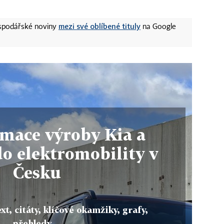
mezi své oblíbené tituly
ospodářské noviny
na Google
mace výroby Kia a
do elektromobility v
Česku
xt, citáty, klíčové okamžiky, grafy,
přehledy ...