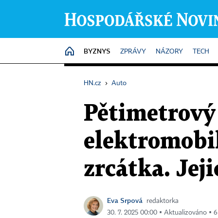
BYZNYS
HOME
ZPRÁVY
NÁZORY
TECH
HN.cz
›
Auto
Pětimetrový 
elektromobil
zrcátka. Jej
Eva Srpová
redaktorka
30. 7. 2025 00:00 ▪ Aktualizováno ▪ 6