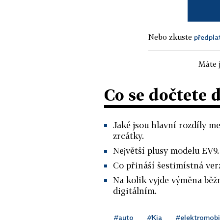
Nebo zkuste
předpla
Máte j
Co se dočtete 
Jaké jsou hlavní rozdíly m
zrcátky.
Největší plusy modelu EV9.
Co přináší šestimístná ver
Na kolik vyjde výměna běž
digitálním.
#auto
#Kia
#elektromobi