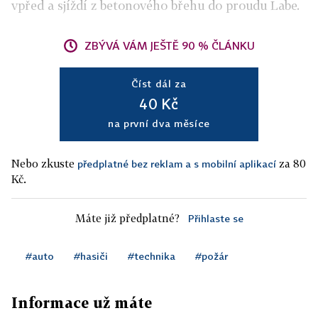
vpřed a sjíždí z betonového břehu do proudu Labe.
ZBÝVÁ VÁM JEŠTĚ 90 % ČLÁNKU
Číst dál za
40 Kč
na první dva měsíce
Nebo zkuste
za 80
předplatné bez reklam a s mobilní aplikací
Kč.
Máte již předplatné?
Přihlaste se
#auto
#hasiči
#technika
#požár
Informace už máte