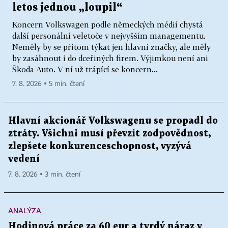
letos jednou „loupil“
Koncern Volkswagen podle německých médií chystá
další personální veletoče v nejvyšším managementu.
Neměly by se přitom týkat jen hlavní značky, ale měly
by zasáhnout i do dceřiných firem. Výjimkou není ani
Škoda Auto. V ní už trápící se koncern...
7. 8. 2026 ▪ 5 min. čtení
Hlavní akcionář Volkswagenu se propadl do
ztráty. Všichni musí převzít zodpovědnost,
zlepšete konkurenceschopnost, vyzývá
vedení
7. 8. 2026 ▪ 3 min. čtení
ANALÝZA
Hodinová práce za 60 eur a tvrdý náraz v