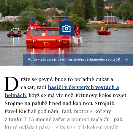
Autor ▪
Záchranný útvar Hasičského záchranného sboru ČR
D
ržte se pevně, bude to pořádně cukat a
cákat, radí
hasiči v červených vestách a
helmách
, když se má víc než 30tunový kolos rozjet.
Stojíme na palubě hned nad kabinou. Strojník
Pavel Kuchař pod námi řadí, motor s kořeny
z tanku T-55 mocně zařve a pomocí rajčáků – pák,
které ovládají pásy – PTS-10 s přískokem vyráží