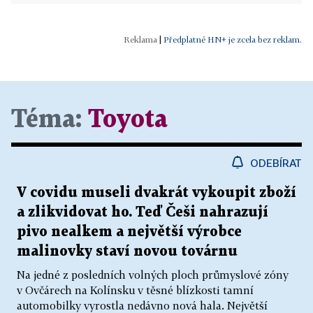
|
Předplatné HN+ je zcela bez reklam.
Téma:
Toyota
ODEBÍRAT
V covidu museli dvakrát vykoupit zboží
a zlikvidovat ho. Teď Češi nahrazují
pivo nealkem a největší výrobce
malinovky staví novou továrnu
Na jedné z posledních volných ploch průmyslové zóny
v Ovčárech na Kolínsku v těsné blízkosti tamní
automobilky vyrostla nedávno nová hala. Největší