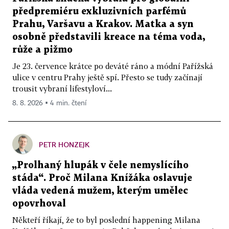
předpremiéru exkluzivních parfémů
Prahu, Varšavu a Krakov. Matka a syn
osobně představili kreace na téma voda,
růže a pižmo
Je 23. července krátce po deváté ráno a módní Pařížská
ulice v centru Prahy ještě spí. Přesto se tudy začínají
trousit vybraní lifestyloví...
8. 8. 2026 ▪ 4 min. čtení
PETR HONZEJK
„Prolhaný hlupák v čele nemyslícího
stáda“. Proč Milana Knížáka oslavuje
vláda vedená mužem, kterým umělec
opovrhoval
Někteří říkají, že to byl poslední happening Milana