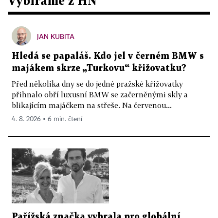
Vybíráme z HN
JAN KUBITA
Hledá se papaláš. Kdo jel v černém BMW s
majákem skrze „Turkovu“ křižovatku?
Před několika dny se do jedné pražské křižovatky
přihnalo obří luxusní BMW se začerněnými skly a
blikajícím majáčkem na střeše. Na červenou...
4. 8. 2026 ▪ 6 min. čtení
Pařížská značka vybrala pro globální