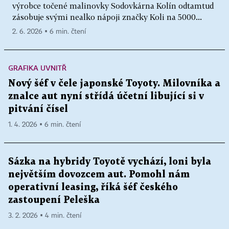
výrobce točené malinovky Sodovkárna Kolín odtamtud
zásobuje svými nealko nápoji značky Koli na 5000...
2. 6. 2026 ▪ 6 min. čtení
GRAFIKA UVNITŘ
Nový šéf v čele japonské Toyoty. Milovníka a
znalce aut nyní střídá účetní libující si v
pitvání čísel
1. 4. 2026 ▪ 6 min. čtení
Sázka na hybridy Toyotě vychází, loni byla
největším dovozcem aut. Pomohl nám
operativní leasing, říká šéf českého
zastoupení Peleška
3. 2. 2026 ▪ 4 min. čtení