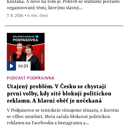
Knížáka. A něco na tom je. Pohřeb se státními poctami
organizovaný těmi, kterými slavný...
7. 8. 2026 ▪ 4 min. čtení
55:23
PODCAST PODPÁSOVKA
Utajený problém. V Česku se chystají
první volby, kdy sítě blokují politickou
reklamu. A hlavní oběť je nečekaná
V Podpásovce se tentokrát věnujeme tématu, o kterém
se vůbec nemluví. Meta začala blokovat politickou
reklamu na Facebooku a Instagramu a...