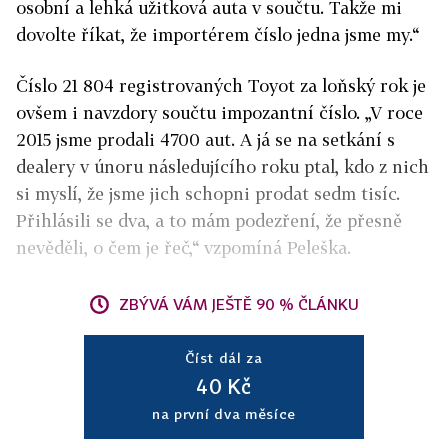
osobní a lehká užitková auta v součtu. Takže mi
dovolte říkat, že importérem číslo jedna jsme my.“
Číslo 21 804 registrovaných Toyot za loňský rok je
ovšem i navzdory součtu impozantní číslo. „V roce
2015 jsme prodali 4700 aut. A já se na setkání s
dealery v únoru následujícího roku ptal, kdo z nich
si myslí, že jsme jich schopni prodat sedm tisíc.
Přihlásili se dva, a to mám podezření, že přesně
nevěděli, o čem je řeč,“ vzpomíná Peleška.
ZBÝVÁ VÁM JEŠTĚ 90 % ČLÁNKU
Číst dál za
40 Kč
na první dva měsíce