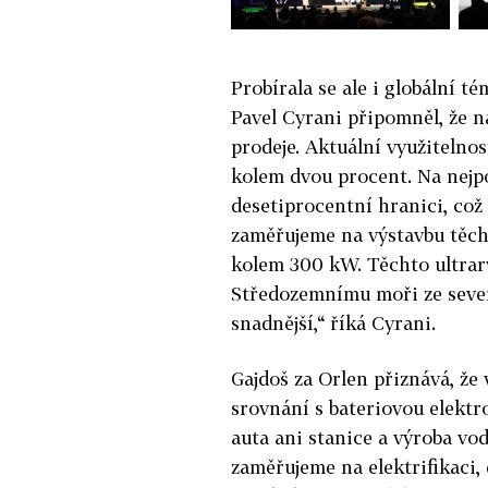
Probírala se ale i globální t
Pavel Cyrani připomněl, že na
prodeje. Aktuální využitelnos
kolem dvou procent. Na nejpo
desetiprocentní hranici, což 
zaměřujeme na výstavbu těch
kolem 300 kW. Těchto ultrary
Středozemnímu moři ze sever
snadnější,“ říká Cyrani.
Gajdoš za Orlen přiznává, že v
srovnání s bateriovou elektr
auta ani stanice a výroba vod
zaměřujeme na elektrifikaci,