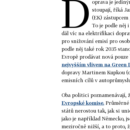
D
oprava je jedin
stoupají, říká J
(EK) zástupcem 
To je podle něj 
dál víc na elektrifikaci dopr
pro snižování emisí pro osob
podle něj také rok 2035 sta
Evropě prodávat nová pouze 
nejvyšším vlivem na Green D
dopravy Martinem Kupkou (ob
emisních cílů v autoprůmyslu
Oba politici poznamenávají, 
Evropské komise.
Průměrné p
států nerostou tak, jak si un
jako je například Německo, j
meziročně nižší, a to proto, 