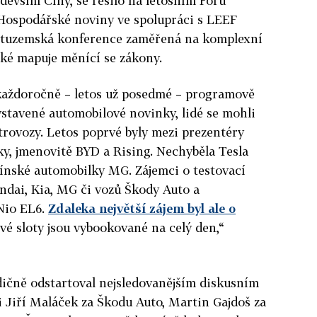
devším Číny, se řešilo na letošním Foru
 Hospodářské noviny ve spolupráci s LEEF
ší tuzemská konference zaměřená na komplexní
také mapuje měnící se zákony.
každoročně – letos už posedmé – programově
vystavené automobilové novinky, lidé se mohli
ktrovozy. Letos poprvé byly mezi prezentéry
y, jmenovitě BYD a Rising. Nechyběla Tesla
čínské automobilky MG. Zájemci o testovací
undai, Kia, MG či vozů Škody Auto a
 Nio EL6.
Zdaleka největší zájem byl ale o
ové sloty jsou vybookované na celý den,“
dičně odstartoval nejsledovanějším diskusním
i Jiří Maláček za Škodu Auto, Martin Gajdoš za