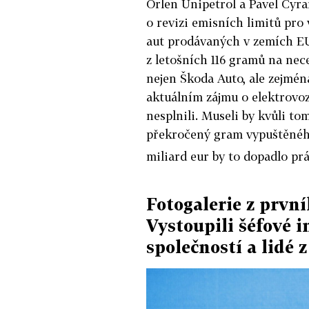
Orlen Unipetrol a Pavel Cyra
o revizi emisních limitů pro
aut prodávaných v zemích EU
z letošních 116 gramů na nece
nejen Škoda Auto, ale zejmén
aktuálním zájmu o elektrovoz
nesplnili. Museli by kvůli to
překročený gram vypuštěné
miliard eur by to dopadlo p
Fotogalerie z prvn
Vystoupili šéfové 
společností a lidé 