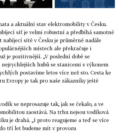
émata a aktuální stav elektromobility v Česku.
bíjecí síť je velmi robustní a předbíhá samotné
t nabíjecí sítě v Česku je průměrně nadále
pulárnějších místech ale překračuje i
už je pozitivnější. „V poslední době se
 nejrychlejších hubů se stanicemi s výkonem
chlých postavíme letos více než sto. Cesta ke
u Evropy je tak pro naše zákazníky ještě
odík se neprosazuje tak, jak se čekalo, a ve
omobilitou zaostává. Na trhu nejsou vodíková
íku je drahá. „I proto reagujeme a teď se více
 do tří let budeme mít v provozu