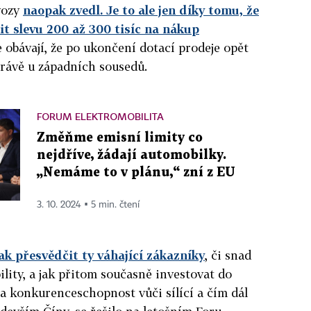
vozy
naopak zvedl. Je to ale jen díky tomu, že
t slevu 200 až 300 tisíc na nákup
le obávají, že po ukončení dotací prodeje opět
právě u západních sousedů.
FORUM ELEKTROMOBILITA
Změňme emisní limity co
nejdříve, žádají automobilky.
„Nemáme to v plánu,“ zní z EU
3. 10. 2024 ▪ 5 min. čtení
jak přesvědčit ty váhající zákazníky
, či snad
ity, a jak přitom současně investovat do
 a konkurenceschopnost vůči sílící a čím dál