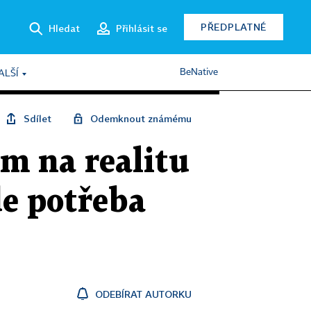
PŘEDPLATNÉ
Hledat
Přihlásit se
BeNative
ALŠÍ
Sdílet
Odemknout známému
em na realitu
e potřeba
ODEBÍRAT AUTORKU