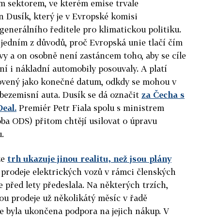
ým sektorem, ve kterém emise trvale
an Dusík, který je v Evropské komisi
generálního ředitele pro klimatickou politiku.
i jedním z důvodů, proč Evropská unie tlačí čím
avy a on osobně není zastáncem toho, aby se cíle
ní i nákladní automobily posouvaly. A platí
novený jako konečné datum, odkdy se mohou v
bezemisní auta. Dusík se dá označit
za Čecha s
eal.
Premiér Petr Fiala spolu s ministrem
a ODS) přitom chtějí usilovat o úpravu
.
že
trh ukazuje jinou realitu, než jsou plány
rodeje elektrických vozů v rámci členských
ie před lety předeslala. Na některých trzích,
sou prodeje už několikátý měsíc v řadě
že byla ukončena podpora na jejich nákup. V