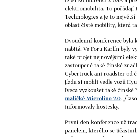
lepší konkurenci z USA a pře
elektromobilita. To pořádají
Technologies a je to největ
oblast čisté mobility, která 
Dvoudenní konference byla 
nabitá. Ve Foru Karlín byly 
také projet nejnovějšími ele
zastoupené také čínské značk
Cybertruck ani roadster od 
jízdu si mohli vedle vozů Hy
Iveca vyzkoušet také čínské
maličké Microlino 2.0
. „Čas
informovaly hostesky.
První den konference už tra
panelem, kterého se účastnil