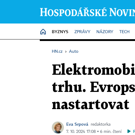
BYZNYS
HOME
ZPRÁVY
NÁZORY
TECH
HN.cz
›
Auto
Elektromobil
trhu. Evrop
nastartovat
Eva Srpová
redaktorka
7. 10. 2024 17:08 ▪ 6 min. čtení