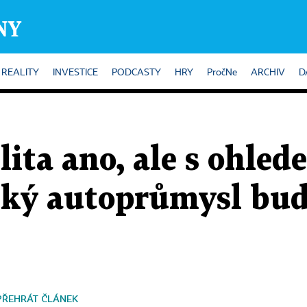
REALITY
INVESTICE
PODCASTY
HRY
PročNe
ARCHIV
D
ita ano, ale s ohled
ský autoprůmysl bud
PŘEHRÁT ČLÁNEK