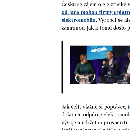
Česku se zájem o elektrické 
od jara mohou firmy uplatni
elektromobilu
. Výrobci se a
zamrznou, jak k tomu došlo 
Jak čelit vlažnější poptávce,
dokonce odpůrce elektromobil
vývoje a udržet si prosperitu