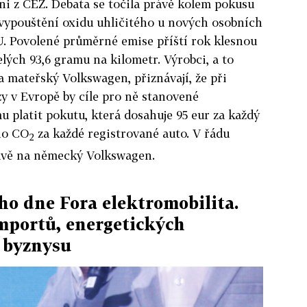
ni z ČEZ. Debata se točila právě kolem pokusu
 vypouštění oxidu uhličitého u nových osobních
. Povolené průměrné emise příští rok klesnou
lých 93,6 gramu na kilometr. Výrobci, a to
a mateřský Volkswagen, přiznávají, že při
y v Evropě by cíle pro ně stanovené
mu platit pokutu, která dosahuje 95 eur za každý
ho CO
za každé registrované auto. V řádu
2
rávě na německý Volkswagen.
ího dne Fora elektromobilita.
importů, energetických
z byznysu