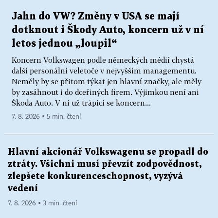
Jahn do VW? Změny v USA se mají
dotknout i Škody Auto, koncern už v ní
letos jednou „loupil“
Koncern Volkswagen podle německých médií chystá
další personální veletoče v nejvyšším managementu.
Neměly by se přitom týkat jen hlavní značky, ale měly
by zasáhnout i do dceřiných firem. Výjimkou není ani
Škoda Auto. V ní už trápící se koncern...
7. 8. 2026 ▪ 5 min. čtení
Hlavní akcionář Volkswagenu se propadl do
ztráty. Všichni musí převzít zodpovědnost,
zlepšete konkurenceschopnost, vyzývá
vedení
7. 8. 2026 ▪ 3 min. čtení