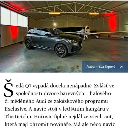
Autor ▪
Eva Srpová
Š
edá Q7 vypadá docela nenápadně. Zvlášť ve
společnosti divoce barevných – fialového
či měděného Audi ze zakázkového programu
Exclusive. A navíc stojí v letištním hangáru v
Tlusticích u Hořovic úplně nejdál ze všech aut,
která mají ohromit novináře. Má ale něco navíc