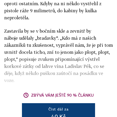
oproti ostatním. Kdyby na ni někdo vystřelil z
pistole ráže 9 milimetrů, do kabiny by kulka
neproletěla.
Zastavila by se v bočním skle a zevnitř by
náboje udělaly „bradavky“. „Kdo má z našich
zákazníků tu zkušenost, vyprávěl nám, že je při tom
uvnitř docela ticho, zní to jenom jako plopt, plopt,
plopt,“ popisuje zvukem připomínající výstřel
korkové zátky od lahve vína Ladislav Pék, co se
děje, když někdo puškou zaútočí na posádku ve
voze.
ZBÝVÁ VÁM JEŠTĚ 90 % ČLÁNKU
Číst dál za
40 Kč