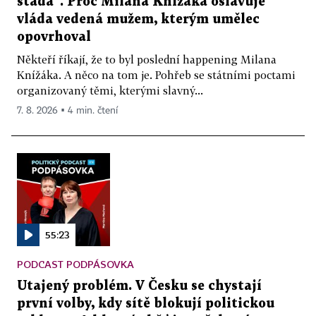
stáda“. Proč Milana Knížáka oslavuje
vláda vedená mužem, kterým umělec
opovrhoval
Někteří říkají, že to byl poslední happening Milana
Knížáka. A něco na tom je. Pohřeb se státními poctami
organizovaný těmi, kterými slavný...
7. 8. 2026 ▪ 4 min. čtení
55:23
PODCAST PODPÁSOVKA
Utajený problém. V Česku se chystají
první volby, kdy sítě blokují politickou