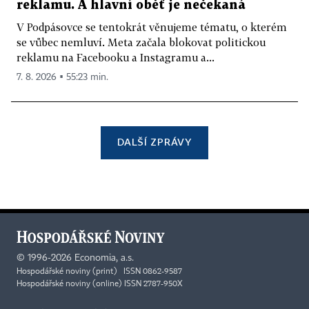
reklamu. A hlavní oběť je nečekaná
V Podpásovce se tentokrát věnujeme tématu, o kterém
se vůbec nemluví. Meta začala blokovat politickou
reklamu na Facebooku a Instagramu a...
7. 8. 2026 ▪ 55:23 min.
DALŠÍ ZPRÁVY
©
1996-2026
Economia, a.s.
Hospodářské noviny (print) ISSN 0862-9587
Hospodářské noviny (online) ISSN 2787-950X