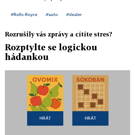
#Rolls-Royce
#auto
#dealer
Rozrušily vás zprávy a cítíte stres?
Rozptylte se logickou
hádankou
HRÁT
HRÁT