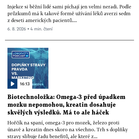
Injekce si běžní lidé sami píchají jen velmi neradi. Podle
průzkumů má k takové formě užívání léků averzi sedm
z deseti amerických pacientů....
6. 8. 2026 ▪ 4 min. čtení
16:13
Biotechnoložka: Omega-3 před úpadkem
mozku nepomohou, kreatin dosahuje
skvělých výsledků. Má to ale háček
Hořčík na spaní, omega-3 pro mozek, železo proti
únavě a kreatin dnes skoro na všechno. Trh s doplňky
stravy slibuje řadu benefitů, ale které z...