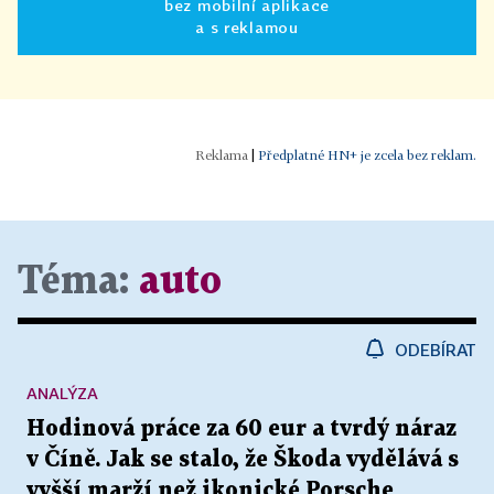
bez mobilní aplikace
a s reklamou
|
Předplatné HN+ je zcela bez reklam.
Téma:
auto
ODEBÍRAT
ANALÝZA
Hodinová práce za 60 eur a tvrdý náraz
v Číně. Jak se stalo, že Škoda vydělává s
vyšší marží než ikonické Porsche