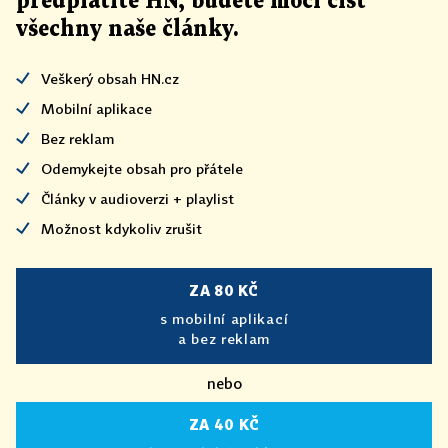
předplatíte HN, budete moci číst
všechny naše články
.
Veškerý obsah HN.cz
Mobilní aplikace
Bez reklam
Odemykejte obsah pro přátele
Články v audioverzi + playlist
Možnost kdykoliv zrušit
ZA 80 KČ
s mobilní aplikací
a bez reklam
nebo
ZA 40 KČ