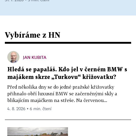
31. 7. 2026 ▪ 3 min. čtení
Vybíráme z HN
JAN KUBITA
Hledá se papaláš. Kdo jel v černém BMW s
majákem skrze „Turkovu“ křižovatku?
Před několika dny se do jedné pražské křižovatky
přihnalo obří luxusní BMW se začerněnými skly a
blikajícím majáčkem na střeše. Na červenou...
4. 8. 2026 ▪ 6 min. čtení