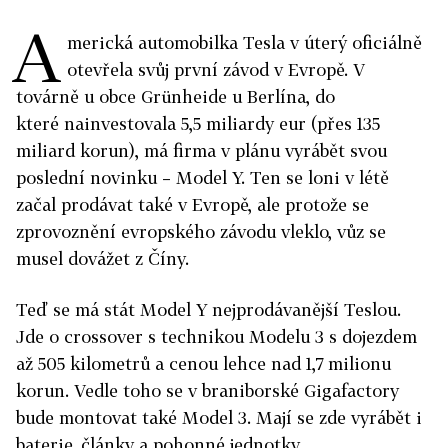
A
merická automobilka Tesla v úterý oficiálně
otevřela svůj první závod v Evropě. V
továrně u obce Grünheide u Berlína, do
které nainvestovala 5,5 miliardy eur (přes 135
miliard korun), má firma v plánu vyrábět svou
poslední novinku – Model Y. Ten se loni v létě
začal prodávat také v Evropě, ale protože se
zprovoznění evropského závodu vleklo, vůz se
musel dovážet z Číny.
Teď se má stát Model Y nejprodávanější Teslou.
Jde o crossover s technikou Modelu 3 s dojezdem
až 505 kilometrů a cenou lehce nad 1,7 milionu
korun. Vedle toho se v braniborské Gigafactory
bude montovat také Model 3. Mají se zde vyrábět i
baterie, články a pohonné jednotky