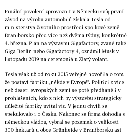
Finální povolení zprovoznit v Německu svůj první
závod na výrobu automobilů získala Tesla
od
ministerstva životního prostředí spolkové země
Braniborsko před více než dvěma týdny, konkrétně
4. března
.
Plán na výstavbu Gigafactory, zvané také
Giga Berlín nebo Gigafactory 4, oznámil Musk v
listopadu 2019 na ceremoniálu Zlatý volant.
Tesla však už od roku 2015 veřejně hovořila o tom,
že postaví fabriku „někde v Evropě“. Politici z více
než deseti evropských zemí se poté předháněli v
prohlášeních, kdo z nich by výstavbu strategicky
důležité fabriky uvítal víc. V jednu chvíli se
spekulovalo i o Česku. Nakonec se firma dohodla s
německou vládou, vybral se pozemek o velikosti
300 hektarů u obce Grünheide v Braniborsku asi