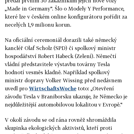
předal prvním 30 zákazníkům jejich nové vozy
„Made in Germany“. Šlo o Modely Y Performance,
které lze v českém online konfigurátoru pořídit za
necelých 1,9 milionu korun.
Na oficiální ceremoniál dorazili také německý
kancléř Olaf Scholz (SPD) či spolkový ministr
hospodářství Robert Habeck (Zelení). Němečtí
vládní představitele výstavbu továrny Tesla
hodnotí vesměs kladně. Například spolkový
ministr dopravy Volker Wissing před nedávnem
uvedl pro
WirtschaftsWoche
toto: „Otevření
závodu Tesla v Braniborsku ukazuje, že Německo je
nejdůležitější automobilovou lokalitou v Evropě.“
V okolí závodu se od rána rovněž shromáždila
skupinka ekologických aktivistů, kteří proti