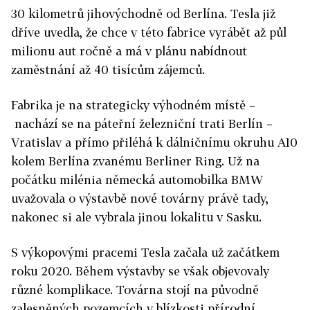
30 kilometrů jihovýchodně od Berlína. Tesla již
dříve uvedla, že chce v této fabrice vyrábět až půl
milionu aut ročně a má v plánu nabídnout
zaměstnání až 40 tisícům zájemců.
Fabrika je na strategicky výhodném místě –
nachází se na páteřní železniční trati Berlín –
Vratislav a přímo přiléhá k dálničnímu okruhu A10
kolem Berlína zvanému Berliner Ring. Už na
počátku milénia německá automobilka BMW
uvažovala o výstavbě nové továrny právě tady,
nakonec si ale vybrala jinou lokalitu v Sasku.
S výkopovými pracemi Tesla začala už začátkem
roku 2020. Během výstavby se však objevovaly
různé komplikace. Továrna stojí na původně
zalesněných pozemcích v blízkosti přírodní