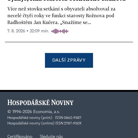
Více než stovku setkání s obyvateli absolvoval za
necelé čtyři roky ve funkci starosty Rožnova pod
Radhoštěm Jan Kučera. „Snažíme se...
7. 8. 2026 ▪ 32:09 min.
DALŠÍ ZPRÁVY
©
1996-2026
Economia, a.s.
Hospodářské noviny (print) ISSN 0862-9587
Hospodářské noviny (online) ISSN 2787-950X
Certifikováno
Sledujte nás