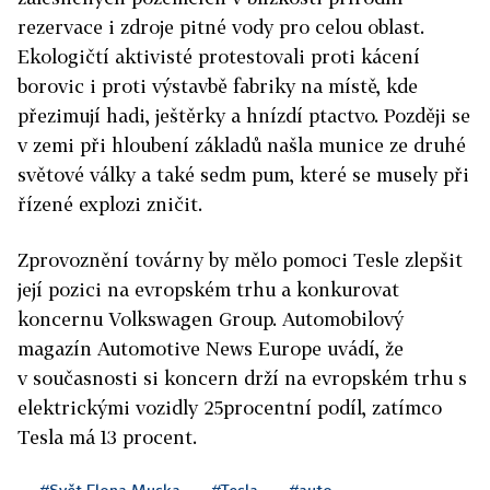
rezervace i zdroje pitné vody pro celou oblast.
Ekologičtí aktivisté protestovali proti kácení
borovic i proti výstavbě fabriky na místě, kde
přezimují hadi, ještěrky a hnízdí ptactvo. Později se
v zemi při hloubení základů našla munice ze druhé
světové války a také sedm pum, které se musely při
řízené explozi zničit.
Zprovoznění továrny by mělo pomoci Tesle zlepšit
její pozici na evropském trhu a konkurovat
koncernu Volkswagen Group. Automobilový
magazín Automotive News Europe uvádí, že
v
současnosti si koncern drží
na evropském trhu s
elektrickými vozidly 25procentní podíl, zatímco
Tesla má 13 procent.
#Svět Elona Muska
#Tesla
#auto