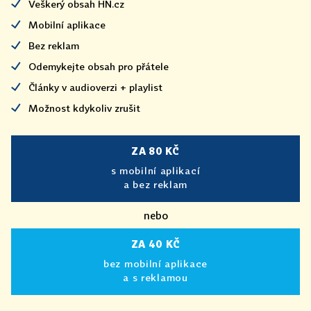
Veškerý obsah HN.cz
Mobilní aplikace
Bez reklam
Odemykejte obsah pro přátele
Články v audioverzi + playlist
Možnost kdykoliv zrušit
ZA 80 KČ
s mobilní aplikací
a bez reklam
nebo
ZA 40 KČ
bez mobilní aplikace
a s reklamou