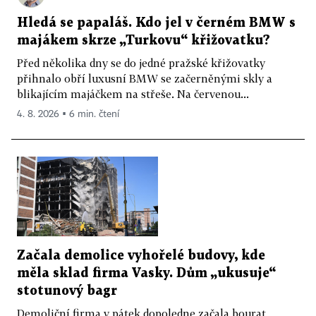
Hledá se papaláš. Kdo jel v černém BMW s
majákem skrze „Turkovu“ křižovatku?
Před několika dny se do jedné pražské křižovatky
přihnalo obří luxusní BMW se začerněnými skly a
blikajícím majáčkem na střeše. Na červenou...
4. 8. 2026 ▪ 6 min. čtení
Začala demolice vyhořelé budovy, kde
měla sklad firma Vasky. Dům „ukusuje“
stotunový bagr
Demoliční firma v pátek dopoledne začala bourat