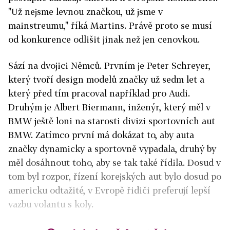
"Už nejsme levnou značkou, už jsme v
mainstreumu," říká Martins. Právě proto se musí
od konkurence odlišit jinak než jen cenovkou.
Sází na dvojici Němců. Prvním je Peter Schreyer,
který tvoří design modelů značky už sedm let a
který před tím pracoval například pro Audi.
Druhým je Albert Biermann, inženýr, který měl v
BMW ještě loni na starosti divizi sportovních aut
BMW. Zatímco první má dokázat to, aby auta
značky dynamicky a sportovně vypadala, druhý by
měl dosáhnout toho, aby se tak také řídila. Dosud v
tom byl rozpor, řízení korejských aut bylo dosud po
americku odtažité, v Evropě řidiči preferují lepší
vazbu volantu s koly.