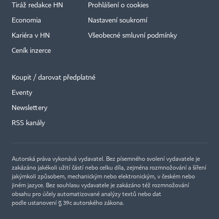
Tiráž redakce HN
Prohlášení o cookies
Economia
Nastavení soukromí
Kariéra v HN
Všeobecné smluvní podmínky
Ceník inzerce
Koupit / darovat předplatné
Eventy
Newslettery
RSS kanály
Autorská práva vykonává vydavatel. Bez písemného svolení vydavatele je
zakázáno jakékoli užití částí nebo celku díla, zejména rozmnožování a šíření
jakýmkoli způsobem, mechanickým nebo elektronickým, v českém nebo
jiném jazyce. Bez souhlasu vydavatele je zakázáno též rozmnožování
obsahu pro účely automatizované analýzy textů nebo dat
podle ustanovení § 39c autorského zákona.