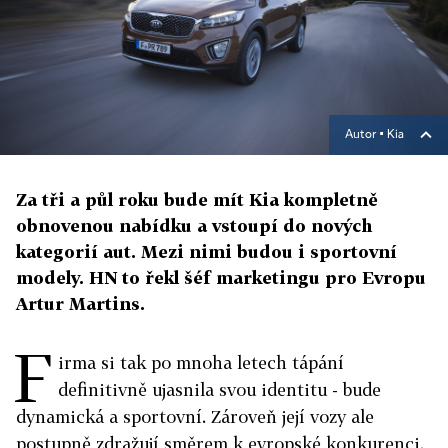
Autor ▪
Kia
Za tři a půl roku bude mít Kia kompletně
obnovenou nabídku a vstoupí do nových
kategorií aut. Mezi nimi budou i sportovní
modely. HN to řekl šéf marketingu pro Evropu
Artur Martins.
F
irma si tak po mnoha letech tápání
definitivně ujasnila svou identitu - bude
dynamická a sportovní. Zároveň její vozy ale
postupně zdražují směrem k evropské konkurenci.