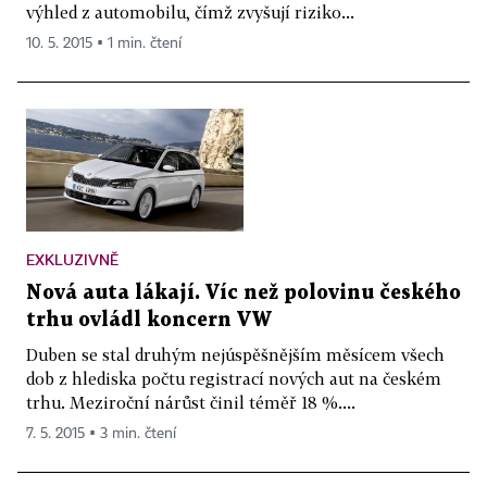
výhled z automobilu, čímž zvyšují riziko...
10. 5. 2015 ▪ 1 min. čtení
EXKLUZIVNĚ
Nová auta lákají. Víc než polovinu českého
trhu ovládl koncern VW
Duben se stal druhým nejúspěšnějším měsícem všech
dob z hlediska počtu registrací nových aut na českém
trhu. Meziroční nárůst činil téměř 18 %....
7. 5. 2015 ▪ 3 min. čtení