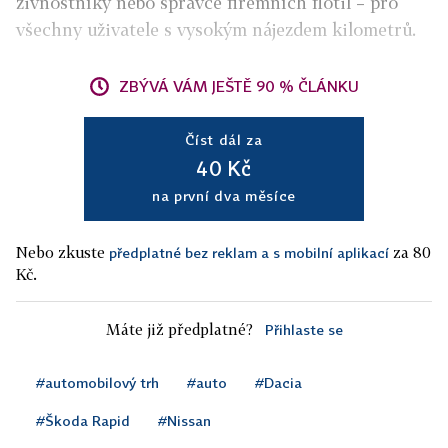
živnostníky nebo správce firemních flotil – pro
všechny uživatele s vysokým nájezdem kilometrů.
ZBÝVÁ VÁM JEŠTĚ 90 % ČLÁNKU
Číst dál za
40 Kč
na první dva měsíce
Nebo zkuste
za 80
předplatné bez reklam a s mobilní aplikací
Kč.
Máte již předplatné?
Přihlaste se
#automobilový trh
#auto
#Dacia
#Škoda Rapid
#Nissan