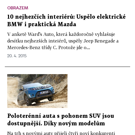
OBRAZEM
10 nejhezčích interiérů: Uspělo elektrické
BMW i praktická Mazda
V anketě Ward’s Auto, která každoročně vyhlašuje
desítku nejhezších inteiérů, uspěly Jeep Renegade a
Mercedes-Benz třídy C. Protože jde o...
20. 4. 2015
Poloterénní auta s pohonem SUV jsou
dostupnější. Díky novým modelům
Na trh s novými auty přijeli čtyři noví konkurenti