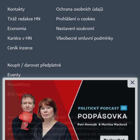
Kontakty
Ochrana osobních údajů
Tiráž redakce HN
Prohlášení o cookies
Economia
Nastavení soukromí
Kariéra v HN
Všeobecné smluvní podmínky
Ceník inzerce
Koupit / darovat předplatné
Eventy
×
Newslettery
RSS kanály
Autorská práva vykonává vydavatel. Bez písemného svolení vydavatele je
zakázáno jakékoli užití částí nebo celku díla, zejména rozmnožování a šíření
jakýmkoli způsobem, mechanickým nebo elektronickým, v českém nebo
jiném jazyce. Bez souhlasu vydavatele je zakázáno též rozmnožování