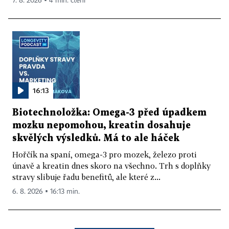
7. 8. 2026 ▪ 4 min. čtení
16:13
Biotechnoložka: Omega-3 před úpadkem
mozku nepomohou, kreatin dosahuje
skvělých výsledků. Má to ale háček
Hořčík na spaní, omega-3 pro mozek, železo proti
únavě a kreatin dnes skoro na všechno. Trh s doplňky
stravy slibuje řadu benefitů, ale které z...
6. 8. 2026 ▪ 16:13 min.