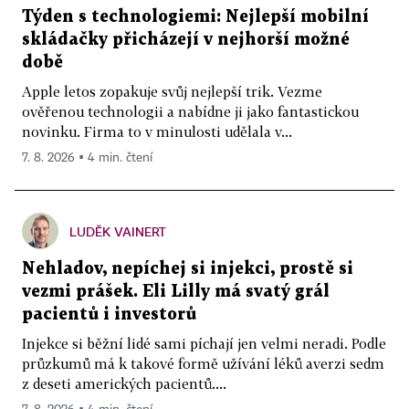
Týden s technologiemi: Nejlepší mobilní
skládačky přicházejí v nejhorší možné
době
Apple letos zopakuje svůj nejlepší trik. Vezme
ověřenou technologii a nabídne ji jako fantastickou
novinku. Firma to v minulosti udělala v...
7. 8. 2026 ▪ 4 min. čtení
LUDĚK VAINERT
Nehladov, nepíchej si injekci, prostě si
vezmi prášek. Eli Lilly má svatý grál
pacientů i investorů
Injekce si běžní lidé sami píchají jen velmi neradi. Podle
průzkumů má k takové formě užívání léků averzi sedm
z deseti amerických pacientů....