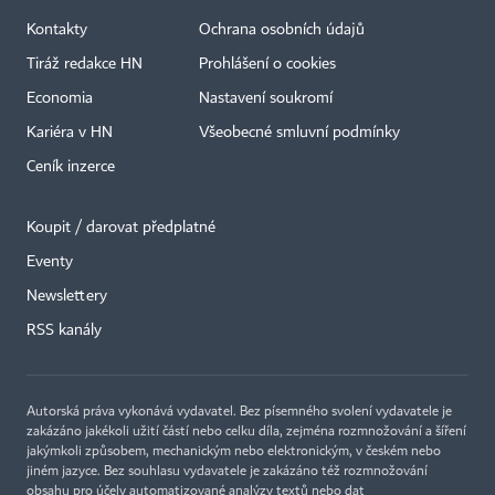
Kontakty
Ochrana osobních údajů
Tiráž redakce HN
Prohlášení o cookies
Economia
Nastavení soukromí
Kariéra v HN
Všeobecné smluvní podmínky
Ceník inzerce
Koupit / darovat předplatné
Eventy
Newslettery
×
RSS kanály
Autorská práva vykonává vydavatel. Bez písemného svolení vydavatele je
zakázáno jakékoli užití částí nebo celku díla, zejména rozmnožování a šíření
jakýmkoli způsobem, mechanickým nebo elektronickým, v českém nebo
jiném jazyce. Bez souhlasu vydavatele je zakázáno též rozmnožování
obsahu pro účely automatizované analýzy textů nebo dat