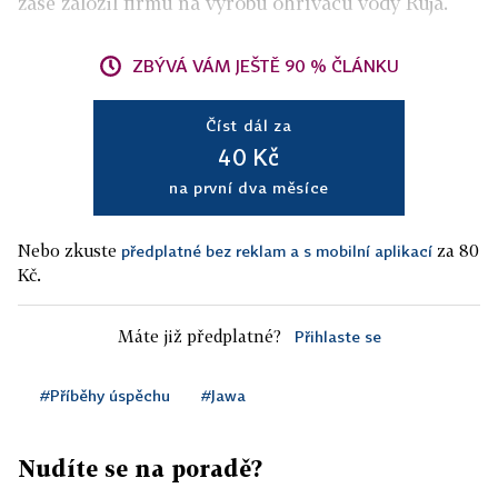
zase založil firmu na výrobu ohřívačů vody Ruja.
ZBÝVÁ VÁM JEŠTĚ 90 % ČLÁNKU
Číst dál za
40 Kč
na první dva měsíce
Nebo zkuste
za 80
předplatné bez reklam a s mobilní aplikací
Kč.
Máte již předplatné?
Přihlaste se
#Příběhy úspěchu
#Jawa
Nudíte se na poradě?