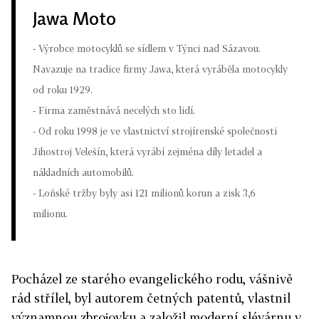
Jawa Moto
- Výrobce motocyklů se sídlem v Týnci nad Sázavou.
Navazuje na tradice firmy Jawa, která vyráběla motocykly
od roku 1929.
- Firma zaměstnává necelých sto lidí.
- Od roku 1998 je ve vlastnictví strojírenské společnosti
Jihostroj Velešín, která vyrábí zejména díly letadel a
nákladních automobilů.
- Loňské tržby byly asi 121 milionů korun a zisk 3,6
milionu.
Pocházel ze starého evangelického rodu, vášnivě
rád střílel, byl autorem četných patentů, vlastnil
významnou zbrojovku a založil moderní slévárnu v