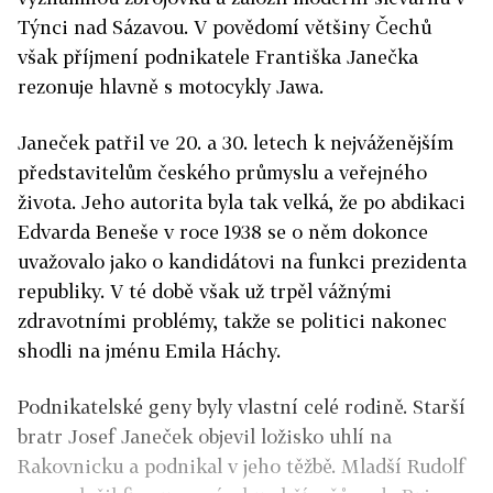
Týnci nad Sázavou. V povědomí většiny Čechů
však příjmení podnikatele Františka Janečka
rezonuje hlavně s motocykly Jawa.
Janeček patřil ve 20. a 30. letech k nejváženějším
představitelům českého průmyslu a veřejného
života. Jeho autorita byla tak velká, že po abdikaci
Edvarda Beneše v roce 1938 se o něm dokonce
uvažovalo jako o kandidátovi na funkci prezidenta
republiky. V té době však už trpěl vážnými
zdravotními problémy, takže se politici nakonec
shodli na jménu Emila Háchy.
Podnikatelské geny byly vlastní celé rodině. Starší
bratr Josef Janeček objevil ložisko uhlí na
Rakovnicku a podnikal v jeho těžbě. Mladší Rudolf