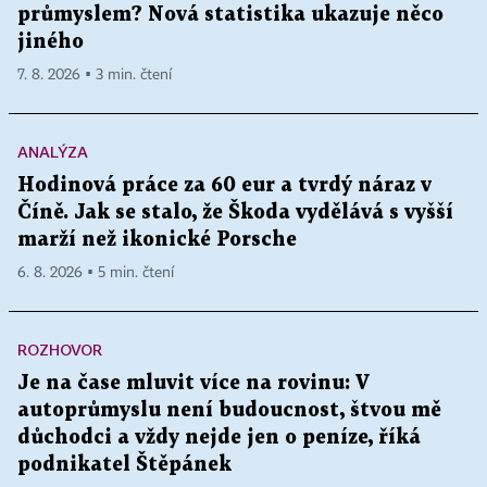
průmyslem? Nová statistika ukazuje něco
jiného
7. 8. 2026 ▪ 3 min. čtení
ANALÝZA
Hodinová práce za 60 eur a tvrdý náraz v
Číně. Jak se stalo, že Škoda vydělává s vyšší
marží než ikonické Porsche
6. 8. 2026 ▪ 5 min. čtení
ROZHOVOR
Je na čase mluvit více na rovinu: V
autoprůmyslu není budoucnost, štvou mě
důchodci a vždy nejde jen o peníze, říká
podnikatel Štěpánek