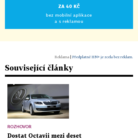
ZA 40 KČ
bez mobilní aplikace
a s reklamou
|
Předplatné HN+ je zcela bez reklam.
Související články
ROZHOVOR
Dostat Octavii mezi deset