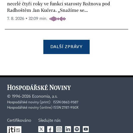
necelé čtyři roky ve funkci starosty Rožnova pod
Radhoštěm Jan Kučera. „Snažíme se...
7. 8. 2026 ▪ 32:09 min.
DALŠÍ ZPRÁVY
©
1996-2026
Economia, a.s.
Hospodářské noviny (print) ISSN 0862-9587
Hospodářské noviny (online) ISSN 2787-950X
Certifikováno
Sledujte nás