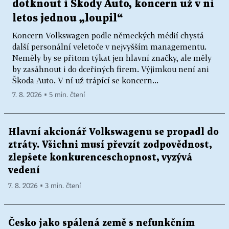
dotknout i Škody Auto, koncern už v ní
letos jednou „loupil“
Koncern Volkswagen podle německých médií chystá
další personální veletoče v nejvyšším managementu.
Neměly by se přitom týkat jen hlavní značky, ale měly
by zasáhnout i do dceřiných firem. Výjimkou není ani
Škoda Auto. V ní už trápící se koncern...
7. 8. 2026 ▪ 5 min. čtení
Hlavní akcionář Volkswagenu se propadl do
ztráty. Všichni musí převzít zodpovědnost,
zlepšete konkurenceschopnost, vyzývá
vedení
7. 8. 2026 ▪ 3 min. čtení
Česko jako spálená země s nefunkčním