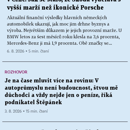
vyšší marží než ikonické Porsche
Aktuální finanční výsledky hlavních německých
automobilek ukazují, jak moc jim drhne byznys a
výroba. Největším důkazem je jejich provozní marže. U
BMW letos za šest měsíců roku klesla na 3,6 procenta,
Mercedes-Benz ji má 1,9 procenta. Obě značky se...
6. 8. 2026 ▪ 5 min. čtení
ROZHOVOR
Je na čase mluvit více na rovinu: V
autoprůmyslu není budoucnost, štvou mě
důchodci a vždy nejde jen o peníze, říká
podnikatel Štěpánek
3. 8. 2026 ▪ 15 min. čtení