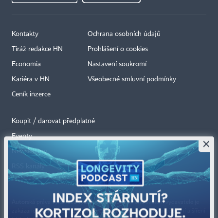
Kontakty
Ochrana osobních údajů
Tiráž redakce HN
Prohlášení o cookies
Economia
Nastavení soukromí
Kariéra v HN
Všeobecné smluvní podmínky
Ceník inzerce
Koupit / darovat předplatné
Eventy
×
Newslettery
RSS kanály
Autorská práva vykonává vydavatel. Bez písemného svolení vydavatele je
zakázáno jakékoli užití částí nebo celku díla, zejména rozmnožování a šíření