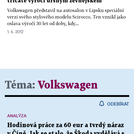
třicáté výročí drsným zevnějškem
Volkswagen představil na autosalon v Lipsku speciální
verzi svého stylového modelu Scirocco. Ten vznikl jako
oslava výročí 30 let od doby, kdy...
1. 6. 2012
Téma:
Volkswagen
ODEBÍRAT
ANALÝZA
Hodinová práce za 60 eur a tvrdý náraz
v Číně. Jak se stalo, že Škoda vydělává s