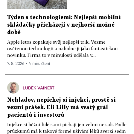
Týden s technologiemi: Nejlepší mobilní
skládačky přicházejí v nejhorší možné
době
Apple letos zopakuje svůj nejlepší trik. Vezme
ověřenou technologii a nabídne ji jako fantastickou
novinku. Firma to v minulosti udělala v...
7. 8. 2026 ▪ 4 min. čtení
LUDĚK VAINERT
Nehladov, nepíchej si injekci, prostě si
vezmi prášek. Eli Lilly má svatý grál
pacientů i investorů
Injekce si běžní lidé sami píchají jen velmi neradi. Podle
průzkumů má k takové formě užívání léků averzi sedm