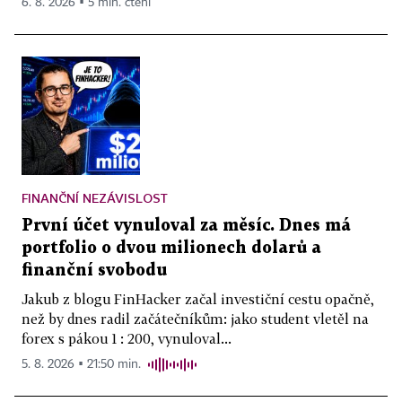
6. 8. 2026 ▪ 5 min. čtení
FINANČNÍ NEZÁVISLOST
První účet vynuloval za měsíc. Dnes má
portfolio o dvou milionech dolarů a
finanční svobodu
Jakub z blogu FinHacker začal investiční cestu opačně,
než by dnes radil začátečníkům: jako student vletěl na
forex s pákou 1 : 200, vynuloval...
5. 8. 2026 ▪ 21:50 min.