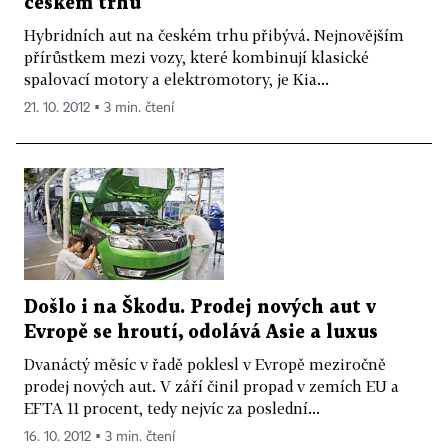
českém trhu
Hybridních aut na českém trhu přibývá. Nejnovějším
přírůstkem mezi vozy, které kombinují klasické
spalovací motory a elektromotory, je Kia...
21. 10. 2012 ▪ 3 min. čtení
Došlo i na Škodu. Prodej nových aut v
Evropě se hroutí, odolává Asie a luxus
Dvanáctý měsíc v řadě poklesl v Evropě meziročně
prodej nových aut. V září činil propad v zemích EU a
EFTA 11 procent, tedy nejvíc za poslední...
16. 10. 2012 ▪ 3 min. čtení