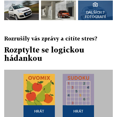
DALŠÍCH 7
FOTOGRAFIÍ
Rozrušily vás zprávy a cítíte stres?
Rozptylte se logickou
hádankou
HRÁT
HRÁT