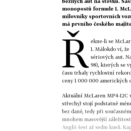
běžných aut na stovku. Šas
monopostů formule 1. McL
milovníky sportovních vozů
má prvního českého majitel
Ř
ekne-li se McLar
1. Málokdo ví, ž
sériových aut. N
98), kterých se v
času trhaly rychlostní rekord
ceny 1 000 000 amerických d
Aktuální McLaren MP4-12C vy
střechy) stojí podstatně méně
bez daně, tedy při současném
mnohem masovější záležitost.
Anglii šest až sedm kusů. Ka