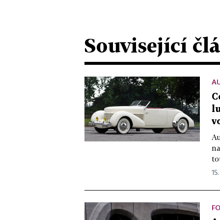
Související čl
A
C
l
v
Au
na
to
15.
F