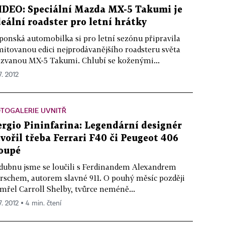
IDEO: Speciální Mazda MX-5 Takumi je
deální roadster pro letní hrátky
ponská automobilka si pro letní sezónu připravila
mitovanou edici nejprodávanějšího roadsteru světa
zvanou MX-5 Takumi. Chlubí se koženými...
7. 2012
TOGALERIE UVNITŘ
ergio Pininfarina: Legendární designér
tvořil třeba Ferrari F40 či Peugeot 406
oupé
dubnu jsme se loučili s Ferdinandem Alexandrem
rschem, autorem slavné 911. O pouhý měsíc později
mřel Carroll Shelby, tvůrce neméně...
7. 2012 ▪ 4 min. čtení