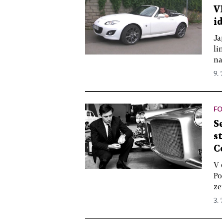
V
i
Ja
li
na
9. 
FO
S
s
C
V 
Po
ze
3. 