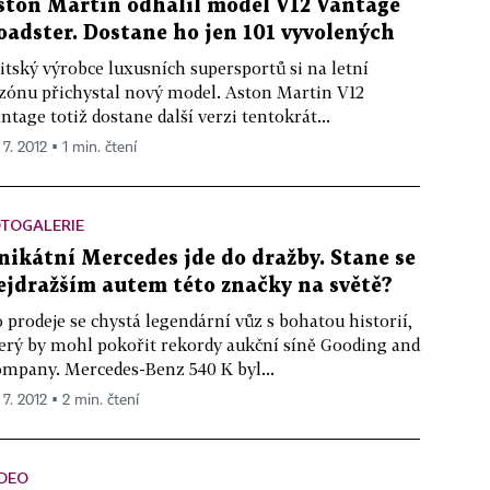
ston Martin odhalil model V12 Vantage
oadster. Dostane ho jen 101 vyvolených
itský výrobce luxusních supersportů si na letní
zónu přichystal nový model. Aston Martin V12
ntage totiž dostane další verzi tentokrát...
 7. 2012 ▪ 1 min. čtení
OTOGALERIE
nikátní Mercedes jde do dražby. Stane se
ejdražším autem této značky na světě?
 prodeje se chystá legendární vůz s bohatou historií,
erý by mohl pokořit rekordy aukční síně Gooding and
mpany. Mercedes-Benz 540 K byl...
 7. 2012 ▪ 2 min. čtení
IDEO