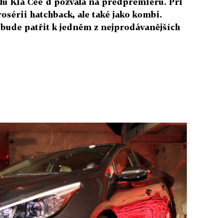
u Kia Cee´d pozvala na předpremiéru. Při
rosérii hatchback, ale také jako kombi.
é bude patřit k jedněm z nejprodávanějších