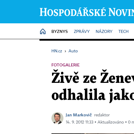
BYZNYS
HOME
ZPRÁVY
NÁZORY
TECH
HN.cz
›
Auto
FOTOGALERIE
Živě ze Žene
odhalila jak
Jan Markovič
redaktor
14. 9. 2012 11:33 ▪ Aktualizováno ▪ 0 m