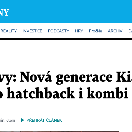
REALITY
INVESTICE
PODCASTY
HRY
PročNe
ARCHIV
D
vy: Nová generace Ki
o hatchback i kombi
PŘEHRÁT ČLÁNEK
in. čtení