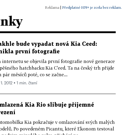
|
Předplatné HN+ je zcela bez reklam.
ánky
akhle bude vypadat nová Kia Ceed:
nikla první fotografie
 internetu se objevila první fotografie nové generace
pěšného hatchbacku Kia C'eed. Ta na český trh přijde
n pár měsíců poté, co se začne...
 1. 2012 ▪ 1 min. čtení
mlazená Kia Rio slibuje příjemné
vezení
tomobilka Kia pokračuje v omlazování svých malých
delů. Po povedeném Picantu, které Ekonom testoval