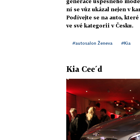
generace úspěšného model
ní se vůz ukázal nejen v ka
Podívejte se na auto, kter
ve své kategorii v Česku.
#autosalon Ženeva
#Kia
Kia Cee´d