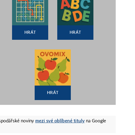
HRÁT
HRÁT
HRÁT
mezi své oblíbené tituly
ospodářské noviny
na Google