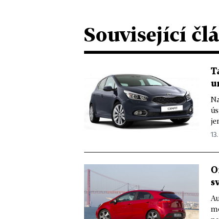
Související čl
T
u
Na
ús
je
13.
O
s
Au
mo