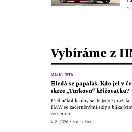
na
12.
Vybíráme z H
JAN KUBITA
Hledá se papaláš. Kdo jel v
skrze „Turkovu“ křižovatku?
Před několika dny se do jedné pražské
BMW se začerněnými skly a blikající
červenou...
4. 8. 2026 ▪ 6 min. čtení