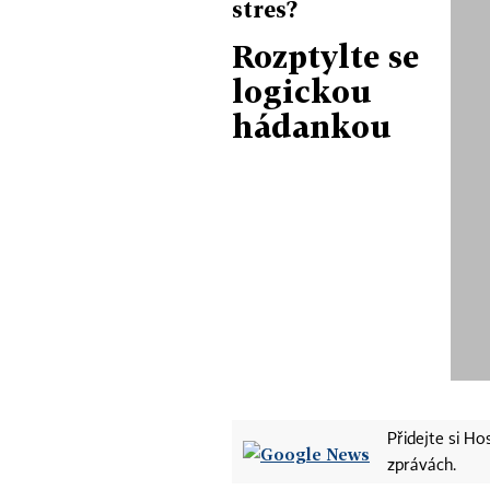
stres?
Rozptylte se
logickou
hádankou
Přidejte si H
zprávách.