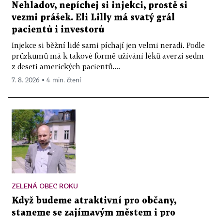
Nehladov, nepíchej si injekci, prostě si
vezmi prášek. Eli Lilly má svatý grál
pacientů i investorů
Injekce si běžní lidé sami píchají jen velmi neradi. Podle
průzkumů má k takové formě užívání léků averzi sedm
z deseti amerických pacientů....
7. 8. 2026 ▪ 4 min. čtení
ZELENÁ OBEC ROKU
Když budeme atraktivní pro občany,
staneme se zajímavým městem i pro