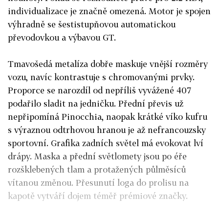
individualizace je značně omezená. Motor je spojen
výhradně se šestistupňovou automatickou
převodovkou a výbavou GT.
Tmavošedá metalíza dobře maskuje vnější rozměry
vozu, navíc kontrastuje s chromovanými prvky.
Proporce se narozdíl od nepříliš vyvážené 407
podařilo sladit na jedničku. Přední převis už
nepřipomíná Pinocchia, naopak krátké víko kufru
s výraznou odtrhovou hranou je až nefrancouzsky
sportovní. Grafika zadních světel má evokovat lví
drápy. Maska a přední světlomety jsou po éře
rozšklebených tlam a protažených půlměsíců
vítanou změnou. Přesunutí loga do prolisu na
kapotě vytváří dojem téměř prémiové značky.