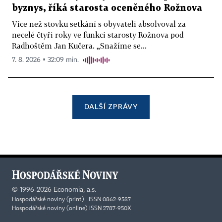
byznys, říká starosta oceněného Rožnova
Více než stovku setkání s obyvateli absolvoval za
necelé čtyři roky ve funkci starosty Rožnova pod
Radhoštěm Jan Kučera. „Snažíme se...
7. 8. 2026 ▪ 32:09 min.
DALŠÍ ZPRÁVY
©
1996-2026
Economia, a.s.
Hospodářské noviny (print) ISSN 0862-9587
Hospodářské noviny (online) ISSN 2787-950X