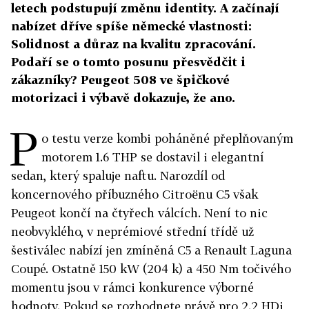
letech podstupují změnu identity. A začínají
nabízet dříve spíše německé vlastnosti:
Solidnost a důraz na kvalitu zpracování.
Podaří se o tomto posunu přesvědčit i
zákazníky? Peugeot 508 ve špičkové
motorizaci i výbavě dokazuje, že ano.
P
o testu verze kombi poháněné přeplňovaným
motorem 1.6 THP se dostavil i elegantní
sedan, který spaluje naftu. Narozdíl od
koncernového příbuzného Citroënu C5 však
Peugeot končí na čtyřech válcích. Není to nic
neobvyklého, v neprémiové střední třídě už
šestiválec nabízí jen zmíněná C5 a Renault Laguna
Coupé. Ostatně 150 kW (204 k) a 450 Nm točivého
momentu jsou v rámci konkurence výborné
hodnoty. Pokud se rozhodnete právě pro 2.2 HDi,