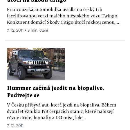
útočí na Škodu Citigo
Francouzská automobilka uvedla na český trh
faceliftovanou verzi malého městského vozu Twingo.
Konkurent domácí Škody Citigo útočí nízkou cenou,...
7. 12. 2011 ▪ 3 min. čtení
Hummer začíná jezdit na biopalivo.
Podívejte se
V Česku přibývá aut, která jezdí na biopaliva. Během
dvou let vzniklo 198 čerpacích stanic, které nabízejí
různé druhy bionafty a 133 míst, kde...
7. 12. 2011