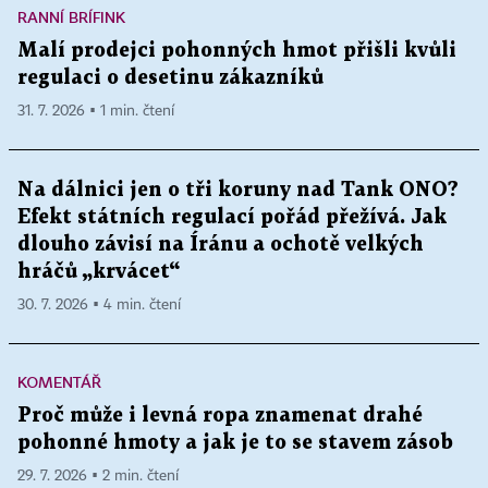
RANNÍ BRÍFINK
Malí prodejci pohonných hmot přišli kvůli
regulaci o desetinu zákazníků
31. 7. 2026 ▪ 1 min. čtení
Na dálnici jen o tři koruny nad Tank ONO?
Efekt státních regulací pořád přežívá. Jak
dlouho závisí na Íránu a ochotě velkých
hráčů „krvácet“
30. 7. 2026 ▪ 4 min. čtení
KOMENTÁŘ
Proč může i levná ropa znamenat drahé
pohonné hmoty a jak je to se stavem zásob
29. 7. 2026 ▪ 2 min. čtení