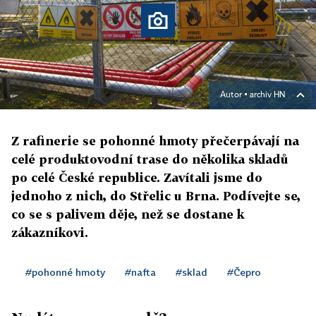
Autor ▪
archiv HN
Z rafinerie se pohonné hmoty přečerpávají na
celé produktovodní trase do několika skladů
po celé České republice. Zavítali jsme do
jednoho z nich, do Střelic u Brna. Podívejte se,
co se s palivem děje, než se dostane k
zákazníkovi.
#pohonné hmoty
#nafta
#sklad
#Čepro