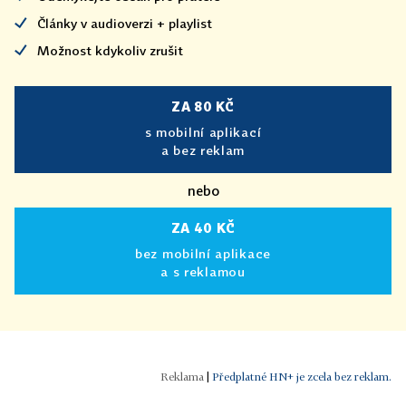
Články v audioverzi + playlist
Možnost kdykoliv zrušit
ZA 80 KČ
s mobilní aplikací
a bez reklam
nebo
ZA 40 KČ
bez mobilní aplikace
a s reklamou
|
Předplatné HN+ je zcela bez reklam.