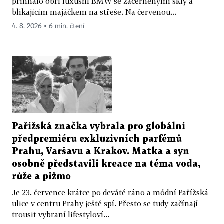
přihnalo obří luxusní BMW se začerněnými skly a
blikajícím majáčkem na střeše. Na červenou...
4. 8. 2026 ▪ 6 min. čtení
Pařížská značka vybrala pro globální
předpremiéru exkluzivních parfémů
Prahu, Varšavu a Krakov. Matka a syn
osobně představili kreace na téma voda,
růže a pižmo
Je 23. července krátce po deváté ráno a módní Pařížská
ulice v centru Prahy ještě spí. Přesto se tudy začínají
trousit vybraní lifestyloví...