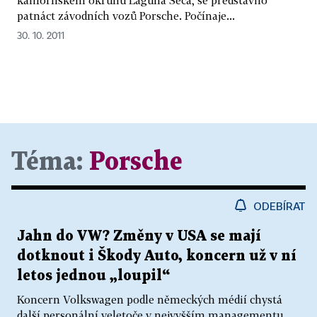
patnáct závodních vozů Porsche. Počínaje...
30. 10. 2011
Téma:
Porsche
ODEBÍRAT
Jahn do VW? Změny v USA se mají
dotknout i Škody Auto, koncern už v ní
letos jednou „loupil“
Koncern Volkswagen podle německých médií chystá
další personální veletoče v nejvyšším managementu.