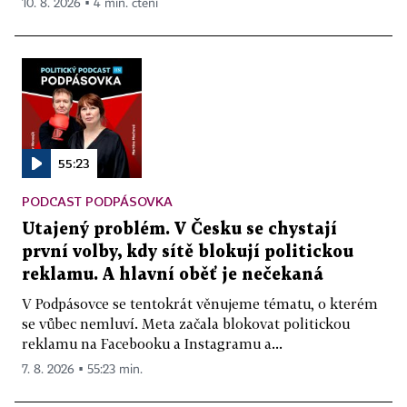
10. 8. 2026 ▪ 4 min. čtení
55:23
PODCAST PODPÁSOVKA
Utajený problém. V Česku se chystají
první volby, kdy sítě blokují politickou
reklamu. A hlavní oběť je nečekaná
V Podpásovce se tentokrát věnujeme tématu, o kterém
se vůbec nemluví. Meta začala blokovat politickou
reklamu na Facebooku a Instagramu a...
7. 8. 2026 ▪ 55:23 min.