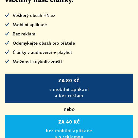
všechny naše články
.
Veškerý obsah HN.cz
Mobilní aplikace
Bez reklam
Odemykejte obsah pro přátele
Články v audioverzi + playlist
Možnost kdykoliv zrušit
ZA 80 KČ
s mobilní aplikací
a bez reklam
nebo
ZA 40 KČ
bez mobilní aplikace
a s reklamou