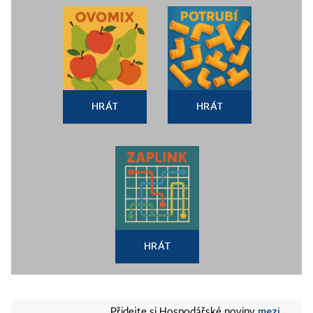
HRÁT
HRÁT
HRÁT
mezi
Přidejte si Hospodářské noviny