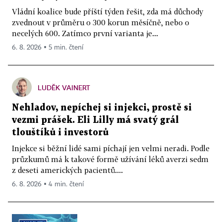
Vládní koalice bude příští týden řešit, zda má důchody
zvednout v průměru o 300 korun měsíčně, nebo o
necelých 600. Zatímco první varianta je...
6. 8. 2026 ▪ 5 min. čtení
LUDĚK VAINERT
Nehladov, nepíchej si injekci, prostě si
vezmi prášek. Eli Lilly má svatý grál
tlouštíků i investorů
Injekce si běžní lidé sami píchají jen velmi neradi. Podle
průzkumů má k takové formě užívání léků averzi sedm
z deseti amerických pacientů....
6. 8. 2026 ▪ 4 min. čtení