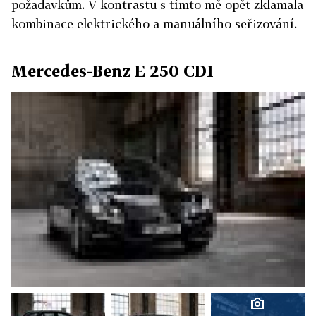
požadavkům. V kontrastu s tímto mě opět zklamala
kombinace elektrického a manuálního seřizování.
Mercedes-Benz E 250 CDI