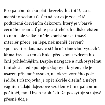
Pro palubní desku platí bezezbytku totéž, co u
menšího sedanu C. Černá barva je zde ještě
podtržená dřevěným dekorem, který je v barvě
černého jasanu. Úplně praktické z hlediska čištění
to není, ale velké hnědé kombi snese tmavý
interiér přece jen lépe, než menší červený
sportovní sedan, navíc stříbrné rámování výdechů
klimatizace a tenká linka před spolujezdcem ho
činí pohlednějším. Displej navigace a audiosystému
tentokrát nedisponuje sklopným krytem, ale je
usazen příjemně vysoko, na okraji zorného pole
řidiče. Přístrojovka je opět skvěle čitelná a nebýt
vágních údajů dojezdové vzdálenosti na palubním
počítači, mohl bych prohlásit, že poskytuje strojově
přesné údaje.