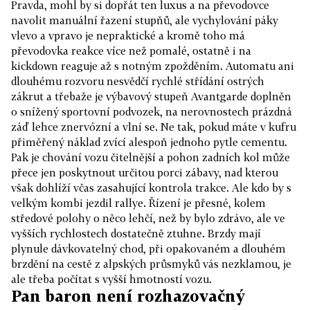
Pravda, mohl by si dopřát ten luxus a na převodovce
navolit manuální řazení stupňů, ale vychylování páky
vlevo a vpravo je nepraktické a kromě toho má
převodovka reakce více než pomalé, ostatně i na
kickdown reaguje až s notným zpožděním. Automatu ani
dlouhému rozvoru nesvědčí rychlé střídání ostrých
zákrut a třebaže je výbavový stupeň Avantgarde doplněn
o snížený sportovní podvozek, na nerovnostech prázdná
záď lehce znervózní a vlní se. Ne tak, pokud máte v kufru
přiměřený náklad zvící alespoň jednoho pytle cementu.
Pak je chování vozu čitelnější a pohon zadních kol může
přece jen poskytnout určitou porci zábavy, nad kterou
však dohlíží včas zasahující kontrola trakce. Ale kdo by s
velkým kombi jezdil rallye. Řízení je přesné, kolem
středové polohy o něco lehčí, než by bylo zdrávo, ale ve
vyšších rychlostech dostatečně ztuhne. Brzdy mají
plynule dávkovatelný chod, při opakovaném a dlouhém
brzdění na cestě z alpských průsmyků vás nezklamou, je
ale třeba počítat s vyšší hmotností vozu.
Pan baron není rozhazovačný