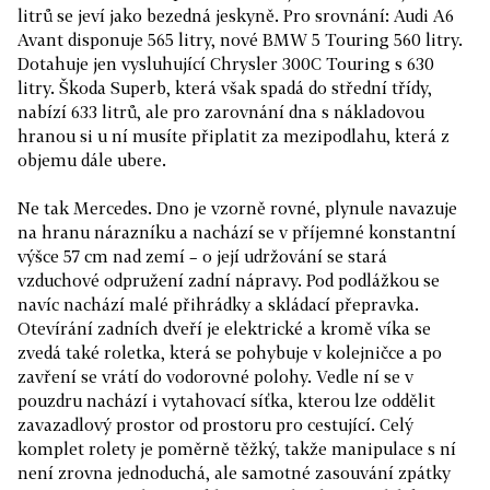
litrů se jeví jako bezedná jeskyně. Pro srovnání: Audi A6
Avant disponuje 565 litry, nové BMW 5 Touring 560 litry.
Dotahuje jen vysluhující Chrysler 300C Touring s 630
litry. Škoda Superb, která však spadá do střední třídy,
nabízí 633 litrů, ale pro zarovnání dna s nákladovou
hranou si u ní musíte připlatit za mezipodlahu, která z
objemu dále ubere.
Ne tak Mercedes. Dno je vzorně rovné, plynule navazuje
na hranu nárazníku a nachází se v příjemné konstantní
výšce 57 cm nad zemí – o její udržování se stará
vzduchové odpružení zadní nápravy. Pod podlážkou se
navíc nachází malé přihrádky a skládací přepravka.
Otevírání zadních dveří je elektrické a kromě víka se
zvedá také roletka, která se pohybuje v kolejničce a po
zavření se vrátí do vodorovné polohy. Vedle ní se v
pouzdru nachází i vytahovací síťka, kterou lze oddělit
zavazadlový prostor od prostoru pro cestující. Celý
komplet rolety je poměrně těžký, takže manipulace s ní
není zrovna jednoduchá, ale samotné zasouvání zpátky