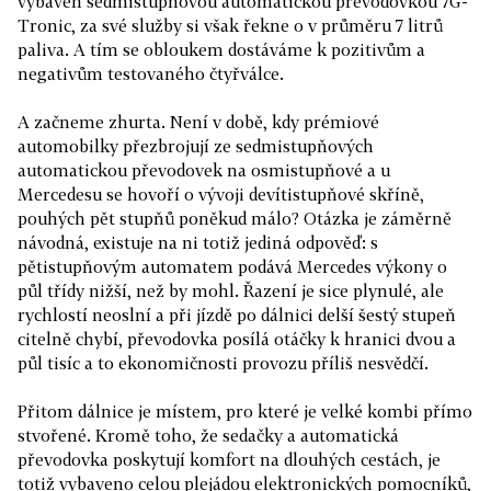
vybaven sedmistupňovou automatickou převodovkou 7G-
Tronic, za své služby si však řekne o v průměru 7 litrů
paliva. A tím se obloukem dostáváme k pozitivům a
negativům testovaného čtyřválce.
A začneme zhurta. Není v době, kdy prémiové
automobilky přezbrojují ze sedmistupňových
automatickou převodovek na osmistupňové a u
Mercedesu se hovoří o vývoji devítistupňové skříně,
pouhých pět stupňů poněkud málo? Otázka je záměrně
návodná, existuje na ni totiž jediná odpověď: s
pětistupňovým automatem podává Mercedes výkony o
půl třídy nižší, než by mohl. Řazení je sice plynulé, ale
rychlostí neoslní a při jízdě po dálnici delší šestý stupeň
citelně chybí, převodovka posílá otáčky k hranici dvou a
půl tisíc a to ekonomičnosti provozu příliš nesvědčí.
Přitom dálnice je místem, pro které je velké kombi přímo
stvořené. Kromě toho, že sedačky a automatická
převodovka poskytují komfort na dlouhých cestách, je
totiž vybaveno celou plejádou elektronických pomocníků,