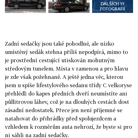
DALŠÍCH 17
FOTOGRAFIÍ
Zadní sedačky jsou také pohodlné, ale nízko
umístěný sedák stehna příliš nepodpírá, mimo to
je prostřední cestující utiskován mohutným
středovým tunelem. Místa v ramenou a pro hlavu
je zde však požehnaně. A ještě jedna věc, kterou
jsem u spíše lifestylového sedanu třídy C velkoryse
přehlédl: do kapes předních dveří neumístíte ani
půllitrovou láhev, což je na dlouhých cestách dost
zásadní nedostatek. Přece jen není příjemné se
natahovat do přihrádky před spolujezdcem a
vzhledem k rozměrům auta nehrozí, že byste si pro
ni sáhli na zadní sedačky.