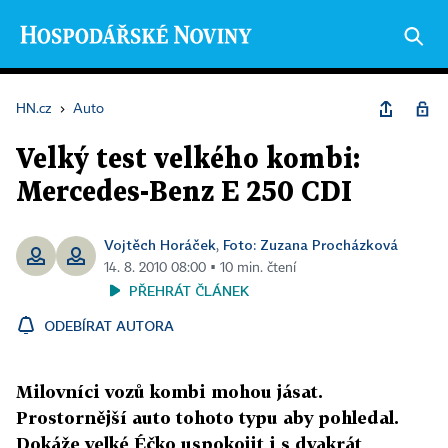
HN.cz
›
Auto
Velký test velkého kombi:
Mercedes-Benz E 250 CDI
Vojtěch Horáček
Foto: Zuzana Procházková
,
14. 8. 2010 08:00 ▪ 10 min. čtení
PŘEHRÁT ČLÁNEK
ODEBÍRAT AUTORA
Milovníci vozů kombi mohou jásat.
Prostornější auto tohoto typu aby pohledal.
Dokáže velké Éčko uspokojit i s dvakrát