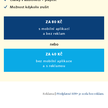
Možnost kdykoliv zrušit
ZA 80 KČ
s mobilní aplikací
a bez reklam
nebo
ZA 40 KČ
bez mobilní aplikace
a s reklamou
|
Předplatné HN+ je zcela bez reklam.