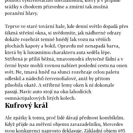
pomoci vystřelovacího mechanismu, který ji v případě
srážky s chodcem přizvedne a zmírní tak možná
poranění hlavy.
Teprve ve staré tovární hale, kde denní světlo dopadá přes
šikmá střešní okna, si uvědomíte, jak nádherné odrazy
dokáže rozehrát temně hnědý lak vozu na větších
plochách kapoty a boků. Opravdu mě nenapadá barva,
která by k luxusnímu charakteru auta seděla lépe.
Stříbrná je příliš běžná, tmavomodrá zbytečně fádní a v
černé byste mohli rovnou nabízet poslední cestu na onen
svět. Ne, tmavá hněď na slunci rozehraje celou paletu
odlesků a nádechů červenofialové, aniž by přitom
působila okatě. A stříbrné lemy oken k ní dokonale
pasují. Navíc auto stojí na oku lahodících
osmnáctipalcových litých kolech.
Kufrový král
Ale zpátky k tomu, proč lidé dávají přednost kombíkům.
Když přijde na měření objemu zavazadelníku, Mercedes
svou konkurenci naprosto deklasuje. Základní objem 695