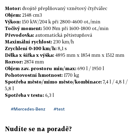
Motor:
dvojitě přeplňovaný vznětový čtyřválec
Objem:
2148 cm3
Výkon:
150 kW/204 k při 2800-4600 ot./min
Točivý moment:
500 Nm při 1600-1800 ot./min
Převodovka:
automatická pětistupňová
Maximální rychlost:
230 km/h
Zrychlení 0-100 km/h:
8,1 s
Délka x šířka x výška:
4895 mm x 1854 mm x 1512 mm
Rozvor:
2874 mm
Objem zav. prostoru min/max:
690 l / 1950 l
Pohotovostní hmotnost:
1770 kg
Spotřeba město/mimo město/kombinace:
7,4 l / 4,8 l /
5,8 l
Spotřeba v testu:
6,3 l
#Mercedes-Benz
#test
Nudíte se na poradě?