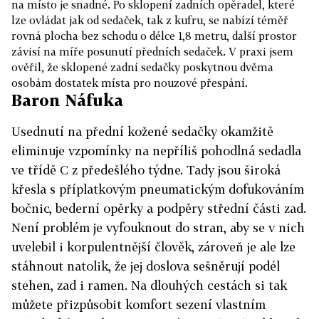
na místo je snadné. Po sklopení zadních opěradel, které
lze ovládat jak od sedaček, tak z kufru, se nabízí téměř
rovná plocha bez schodu o délce 1,8 metru, další prostor
závisí na míře posunutí předních sedaček. V praxi jsem
ověřil, že sklopené zadní sedačky poskytnou dvěma
osobám dostatek místa pro nouzové přespání.
Baron Náfuka
Usednutí na přední kožené sedačky okamžitě
eliminuje vzpomínky na nepříliš pohodlná sedadla
ve třídě C z předešlého týdne. Tady jsou široká
křesla s příplatkovým pneumatickým dofukováním
bočnic, bederní opěrky a podpěry střední části zad.
Není problém je vyfouknout do stran, aby se v nich
uvelebil i korpulentnější člověk, zároveň je ale lze
stáhnout natolik, že jej doslova sešněrují podél
stehen, zad i ramen. Na dlouhých cestách si tak
můžete přizpůsobit komfort sezení vlastním