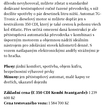
důvodu nevyhovoval, můžete zůstat u standardně
dodávané šestistupňové ručně řazené převodovky, s níž
docílíte spotřeby o pár desetinek litru nižší. Automat 7G-
Tronic a dieselový motor si můžete dopřát jen s
šestiválcem 350 CDI, který je také cestou k pohonu všech
kol 4Matic. Přes určitá omezení daná konstrukcí je ale
pětistupňová automatická převodovka v kombinaci s
úsporným motorem a objemnou nádrží ideálním
nástrojem pro zdolávání stovek kilometrů denně. S
vozem našlapaným elektronickými anděly strážnými je
to hračka.
Plusy:
jízdní komfort, spotřeba, objem kufru,
bezpečnostní výbavové prvky
Mínusy:
jen pětistupňový automat, malé kapsy ve
dveřích, ukazatel dojezdu
Základní cena (E 350 CDI Kombi Avantgarde):
1 239
600 Kč
Cena testovaného vozu:
1 584 700 Kč