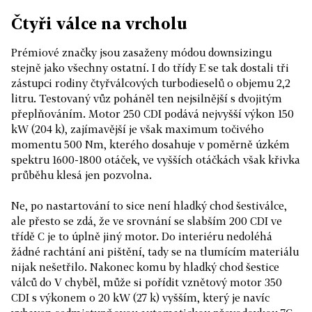
Čtyři válce na vrcholu
Prémiové značky jsou zasaženy módou downsizingu
stejně jako všechny ostatní. I do třídy E se tak dostali tři
zástupci rodiny čtyřválcových turbodieselů o objemu 2,2
litru. Testovaný vůz poháněl ten nejsilnější s dvojitým
přeplňováním. Motor 250 CDI podává nejvyšší výkon 150
kW (204 k), zajímavější je však maximum točivého
momentu 500 Nm, kterého dosahuje v poměrně úzkém
spektru 1600-1800 otáček, ve vyšších otáčkách však křivka
průběhu klesá jen pozvolna.
Ne, po nastartování to sice není hladký chod šestiválce,
ale přesto se zdá, že ve srovnání se slabším 200 CDI ve
třídě C je to úplně jiný motor. Do interiéru nedoléhá
žádné rachtání ani pištění, tady se na tlumícím materiálu
nijak nešetřilo. Nakonec komu by hladký chod šestice
válců do V chyběl, může si pořídit vznětový motor 350
CDI s výkonem o 20 kW (27 k) vyšším, který je navíc