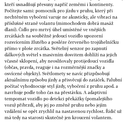
kteří usnadňují přesuny napříč zeměmi i kontinenty.
Počítejte sami: pomocník pro jízdu v pruhu, který při
nechtěném vybočení varuje ne akusticky, ale vibrací na
příslušné straně volantu (mimochodem dobrá masáž
dlaní). Čidlo pro mrtvý úhel umístěné ve vnějších
zrcátkách na souběžně jedoucí vozidlo upozorní
rozsvícením žlutého a posléze červeného trojúhelníčku
přímo v ploše zrcátka. Světelný senzor po zapnutí
dálkových světel s masivním dosvitem dohlíží na jejich
včasné sklopení, aby neoslňovaly protijedoucí vozidla
(občas, pravda, reaguje i na rozměrnější značky a
osvícené objekty). Světlomety se navíc přizpůsobují
aktuálnímu způsobu jízdy a přisvěcují do zatáček. Palubní
počítač vyhodnocuje styl jízdy, vybočení z pruhu apod. a
navrhuje podle toho čas na přestávku. A adaptivní
tempomat vozidlo po detekci překážky (pomalejšího
vozu) přibrzdí, aby jej po změně pruhu nebo jejím
vzdálení se opět zrychlil na nastavenou rychlost. Řidič už
má tedy na starosti skutečně jen kroucení volantem.