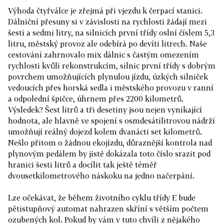
Výhoda čtyřválce je zřejmá při vjezdu k čerpací stanici.
Dálniční přesuny si v závislosti na rychlosti žádají mezi
šesti a sedmi litry, na silnicích první třídy oslní číslem 5,3
litru, městský provoz ale odebírá po devíti litrech. Naše
cestování zahrnovalo mix dálnic s častým omezením
rychlosti kvůli rekonstrukcím, silnic první třídy s dobrým
povrchem umožňujících plynulou jízdu, úzkých silniček
vedoucích přes horská sedla i městského provozu v ranní
a odpolední špičce, úhrnem přes 2200 kilometrů.
Výsledek? Šest litrů a tři desetiny jsou nejen vynikající
hodnota, ale hlavně ve spojení s osmdesátilitrovou nádrží
umožňují reálný dojezd kolem dvanácti set kilometrů.
Nešlo přitom o žádnou ekojízdu, důraznější kontrola nad
plynovým pedálem by jistě dokázala toto číslo srazit pod
hranici šesti litrů a docílit tak ještě téměř
dvousetkilometrového náskoku na jedno načerpání.
Lze očekávat, že během životního cyklu třídy E bude
pětistupňový automat nahrazen skříní s větším počtem
ozubených kol. Pokud by vám v tuto chvíli z nějakého