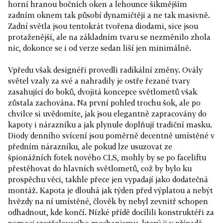
horní hranou bočních oken a lehounce šikmějším
zadním oknem tak působí dynamičtěji a ne tak masivně.
Zadní světla jsou tentokrát tvořena diodami, sice jsou
protaženější, ale na základním tvaru se nezměnilo zhola
nic, dokonce se i od verze sedan liší jen minimálně.
Vpředu však designéři provedli radikální změny. Ovály
světel vzaly za své a nahradily je ostře řezané tvary
zasahující do boků, dvojitá koncepce světlometů však
zůstala zachována. Na první pohled trochu šok, ale po
chvilce si uvědomíte, jak jsou elegantně zapracovány do
kapoty i nárazníku a jak plynule doplňují tradiční masku.
Diody denního svícení jsou poměrně decentně umístěné v
předním nárazníku, ale pokud lze usuzovat ze
špionážních fotek nového CLS, mohly by se po faceliftu
přestěhovat do hlavních světlometů, což by bylo ku
prospěchu věci, takhle přece jen vypadají jako dodatečná
montáž. Kapota je dlouhá jak týden před výplatou a nebýt
hvězdy na ní umístěné, člověk by nebyl zevnitř schopen
odhadnout, kde končí. Nízké přídě docílili konstruktéři za