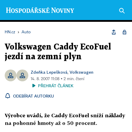
HN.cz
›
Auto
Volkswagen Caddy EcoFuel
jezdí na zemní plyn
Zdeňka Lepešková
Volkswagen
,
14. 8. 2007 11:08 ▪ 2 min. čtení
PŘEHRÁT ČLÁNEK
ODEBÍRAT AUTORKU
Výrobce uvádí, že Caddy EcoFuel sníží náklady
na pohonné hmoty až o 50 procent.