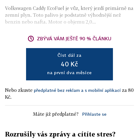
Volkswagen Caddy EcoFuel je vůz, který jezdí primárně na
zemní plyn. Toto palivo je podstatně výhodnější než
benzin nebo nafta. Motor o objemu 2,0...
ZBÝVÁ VÁM JEŠTĚ 90 % ČLÁNKU
Číst dál za
40 Kč
na první dva měsíce
Nebo zkuste
za 80
předplatné bez reklam a s mobilní aplikací
Kč.
Máte již předplatné?
Přihlaste se
Rozrušily vás zprávy a cítíte stres?