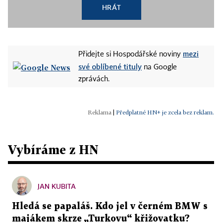
HRÁT
mezi
Přidejte si Hospodářské noviny
své oblíbené tituly
na Google
zprávách.
|
Předplatné HN+ je zcela bez reklam.
Vybíráme z HN
JAN KUBITA
Hledá se papaláš. Kdo jel v černém BMW s
majákem skrze „Turkovu“ křižovatku?