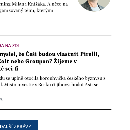
ppening Milana Knížáka. A něco na
rganizovaný těmi, kterými
A NA ZDI
yslel, že Češi budou vlastnit Pirelli,
Colt nebo Groupon? Žijeme v
é sci-fi
du se úplně otočila korouhvička českého byznysu z
. Místo investic v Rusku či jihovýchodní Asii se
n.
DALŠÍ ZPRÁVY