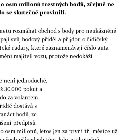
eno osm milionů trestných bodů, zřejmě ne
o se skutečně provinili.
ernetu rozmáhat obchod s body pro neukázněné
pají svůj bodový příděl a přijdou o řidičský
cké radary, které zaznamenávají číslo auta
umění majiteli vozu, protože nedokáží
e není jednoduché,
až 30.000 pokut a
kdo za volantem
řidič dostává s
anáct bodů, ze
ušení předpisů
no osm milionů, letos jen za první tři měsíce už
e všech případech těm, kdo se skutečně