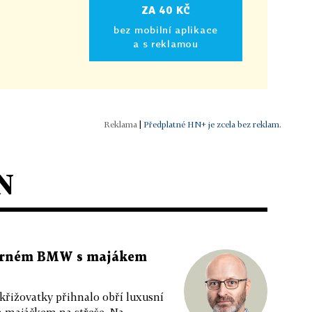
ZA 40 KČ
bez mobilní aplikace
a s reklamou
|
Předplatné HN+ je zcela bez reklam.
N
 černém BMW s majákem
 křižovatky přihnalo obří luxusní