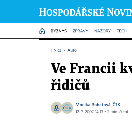
BYZNYS
HOME
ZPRÁVY
NÁZORY
TECH
HN.cz
›
Auto
Ve Francii k
řidičů
Monika Bohatová
ČTK
,
12. 7. 2007 14:13 ▪ 2 min. čtení