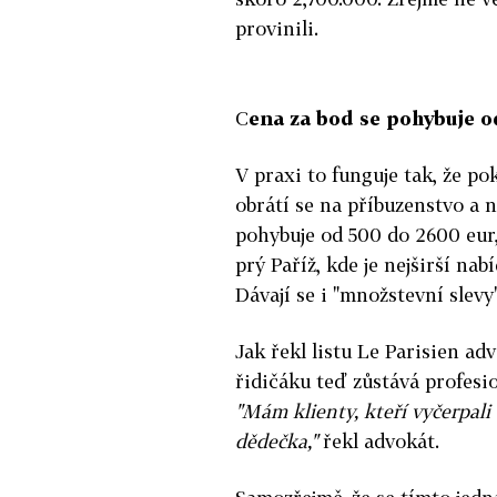
provinili.
C
ena za bod se pohybuje 
V praxi to funguje tak, že po
obrátí se na příbuzenstvo a 
pohybuje od 500 do 2600 eur, 
prý Paříž, kde je nejširší na
Dávají se i "množstevní slevy
Jak řekl listu Le Parisien ad
řidičáku teď zůstává profes
"Mám klienty, kteří vyčerpali 
dědečka,"
řekl advokát.