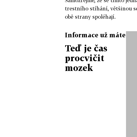
Samozřejmě, že se tímto jedn
trestního stíhání, většinou se
obě strany spoléhají.
Informace už máte
Teď je čas
procvičit
mozek