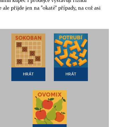
áním kupec i prodejce vystavují riziku
 ale přijde jen na "okaté" případy, na což asi
HRÁT
HRÁT