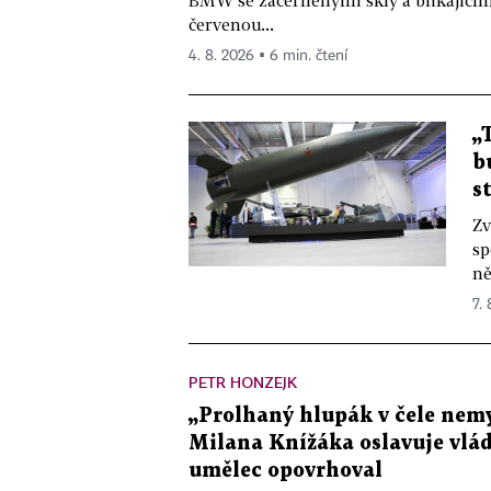
BMW se začerněnými skly a blikající
červenou...
4. 8. 2026 ▪ 6 min. čtení
„
b
s
Zv
sp
ně
7.
PETR HONZEJK
„Prolhaný hlupák v čele nemy
Milana Knížáka oslavuje vlá
umělec opovrhoval