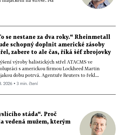
m majáčkem na střeše. Na
To se nestane za dva roky.“ Rheinmetall
ude schopný doplnit americké zásoby
třel, zabere to ale čas, říká šéf zbrojovky
ýšení výroby balistických střel ATACMS ve
olupráci s americkou firmou Lockheed Martin
jakou dobu potrvá. Agentuře Reuters to řekl...
 8. 2026 ▪ 3 min. čtení
slícího stáda“. Proč
da vedená mužem, kterým