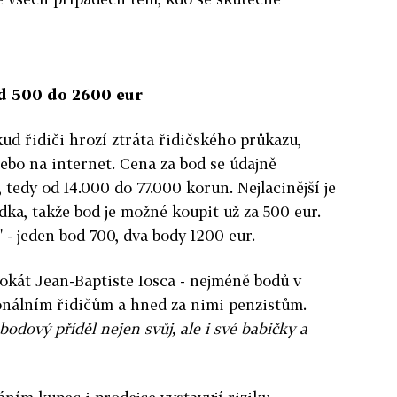
od 500 do 2600 eur
kud řidiči hrozí ztráta řidičského průkazu,
nebo na internet. Cena za bod se údajně
tedy od 14.000 do 77.000 korun. Nejlacinější je
bídka, takže bod je možné koupit už za 500 eur.
" - jeden bod 700, dva body 1200 eur.
vokát Jean-Baptiste Iosca - nejméně bodů v
ionálním řidičům a hned za nimi penzistům.
bodový příděl nejen svůj, ale i své babičky a