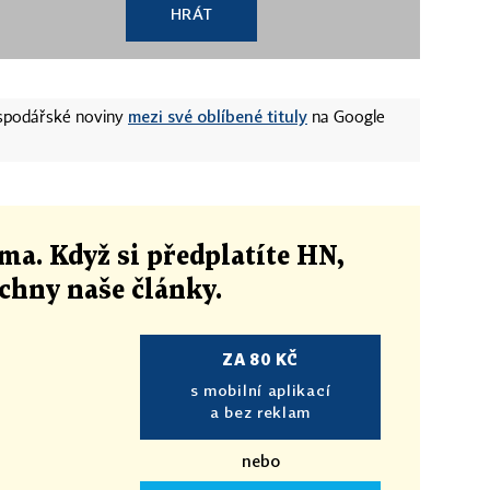
HRÁT
mezi své oblíbené tituly
ospodářské noviny
na Google
ma. Když si předplatíte HN,
echny naše články
.
ZA 80 KČ
s mobilní aplikací
a bez reklam
nebo