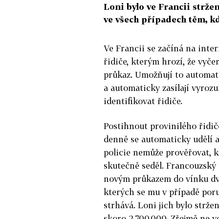
Loni bylo ve Francii strž
ve všech případech těm, kd
Ve Francii se začíná na int
řidiče, kterým hrozí, že vyčer
průkaz. Umožňují to automati
a automaticky zasílají vyroz
identifikovat řidiče.
Postihnout provinilého řidič
denně se automaticky udělí 
policie nemůže prověřovat, 
skutečně seděl. Francouzský 
novým průkazem do vínku dv
kterých se mu v případě por
strhává. Loni jich bylo strže
skoro 2,700.000. Zřejmě ne v