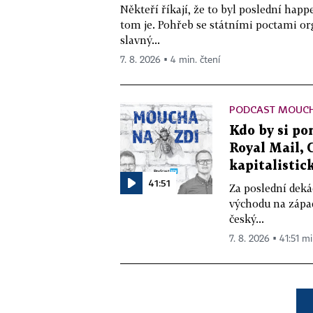
Někteří říkají, že to byl poslední ha
tom je. Pohřeb se státními poctami o
slavný...
7. 8. 2026 ▪ 4 min. čtení
PODCAST MOUCH
Kdo by si pom
Royal Mail, 
kapitalistick
41:51
Za poslední deká
východu na západ
český...
7. 8. 2026 ▪ 41:51 mi