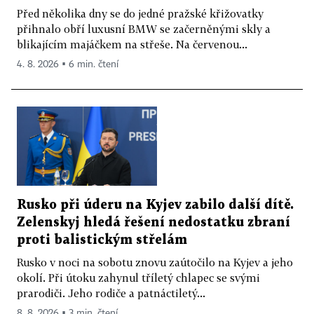
Před několika dny se do jedné pražské křižovatky
přihnalo obří luxusní BMW se začerněnými skly a
blikajícím majáčkem na střeše. Na červenou...
4. 8. 2026 ▪ 6 min. čtení
Rusko při úderu na Kyjev zabilo další dítě.
Zelenskyj hledá řešení nedostatku zbraní
proti balistickým střelám
Rusko v noci na sobotu znovu zaútočilo na Kyjev a jeho
okolí. Při útoku zahynul tříletý chlapec se svými
prarodiči. Jeho rodiče a patnáctiletý...
8. 8. 2026 ▪ 3 min. čtení